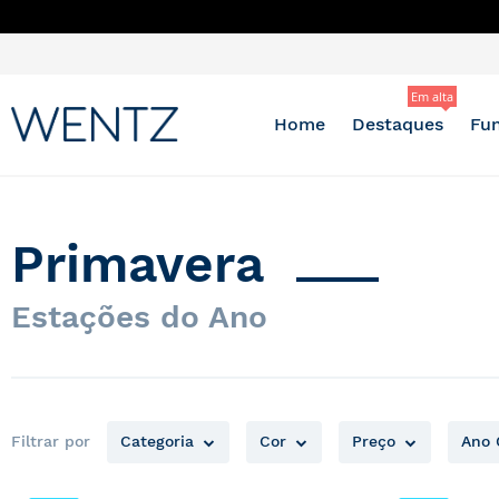
QUER
Pular
para
Em alta
o
conteúdo
Home
Destaques
Fun
Primavera
Estações do Ano
Filtrar por
Categoria
Cor
Preço
Ano 