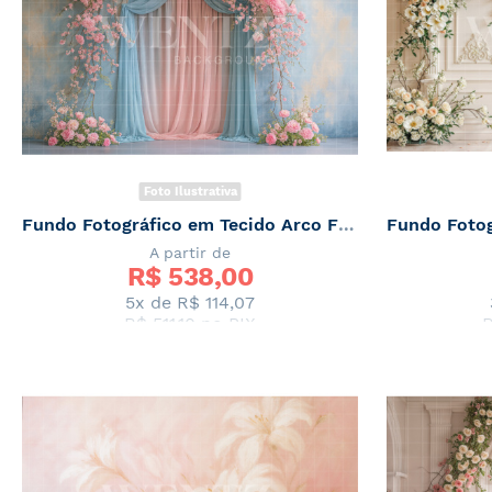
Foto Ilustrativa
Fundo Fotográfico em Tecido Arco Floral Primavera / Backdrop 7864
A partir de
R$ 
538,00
5x de
R$ 114,07
R$ 511,10
no PIX
R