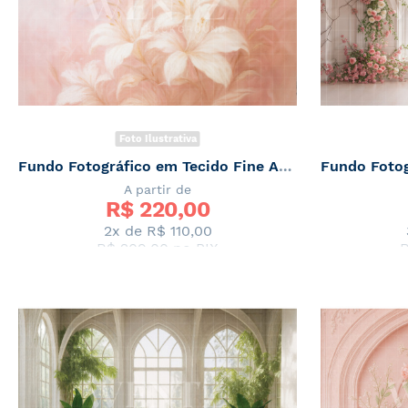
Foto Ilustrativa
Fundo Fotográfico em Tecido Fine Art Floral / Backdrop 7846
A partir de
R$ 
220,00
2x de
R$ 110,00
R$ 209,00
no PIX
R