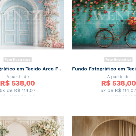
Foto Ilustrativa
Foto Ilustrativa
Fundo Fotográfico em Tecido Arco Floral Primavera / Backdrop 7867
A partir de
A partir de
R$ 
538,00
R$ 
538,00
5x de
R$ 114,07
5x de
R$ 114,0
R$ 511,10
no PIX
R$ 511,10
no PI