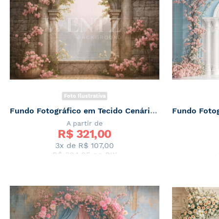
Foto Ilustrativa
Fundo Fotográfico em Tecido Cenário de Primavera / Backdrop 7868
A partir de
R$ 
321,00
3x de
R$ 107,00
R$ 304,95
no PIX