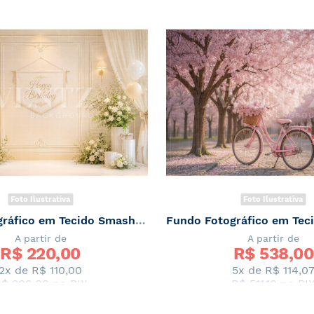
Foto Ilustrativa
Foto Ilustrativa
Fundo Fotográfico em Tecido Smash The Cake / Backdrop 8709
A partir de
A partir de
R$ 
220,00
R$ 
538,00
2x de
R$ 110,00
5x de
R$ 114,0
$ 209,00
no PIX
R$ 511,10
no PI