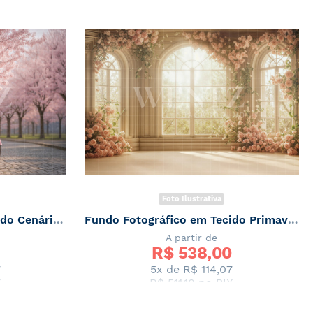
Foto Ilustrativa
Fundo Fotográfico em Tecido Cenário de Primavera / Backdrop 7899
Fundo Fotográfico em Tecido Primavera Janelas Floridas / Backdrop 7896
A partir de
R$ 
538,00
7
5x de
R$ 114,07
X
R$ 511,10
no PIX