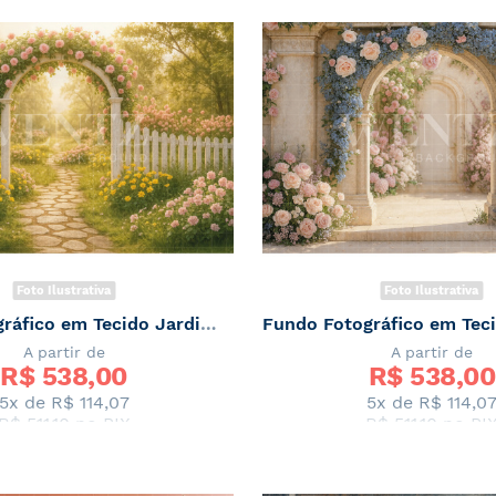
Foto Ilustrativa
Foto Ilustrativa
Fundo Fotográfico em Tecido Jardim de Primavera / Backdrop 7879
A partir de
A partir de
R$ 
538,00
R$ 
538,00
5x de
R$ 114,07
5x de
R$ 114,0
R$ 511,10
no PIX
R$ 511,10
no PI