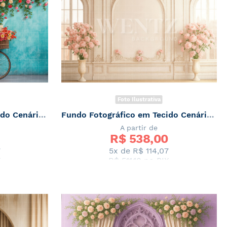
Foto Ilustrativa
Fundo Fotográfico em Tecido Cenário de Primavera / Backdrop 7866
Fundo Fotográfico em Tecido Cenário de Primavera / Backdrop 7865
A partir de
R$ 
538,00
7
5x de
R$ 114,07
X
R$ 511,10
no PIX