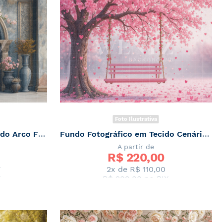
Foto Ilustrativa
Fundo Fotográfico em Tecido Arco Floral Primavera / Backdrop 7874
Fundo Fotográfico em Tecido Cenário de Primavera / Backdrop 7873
A partir de
R$ 
220,00
7
2x de
R$ 110,00
X
R$ 209,00
no PIX