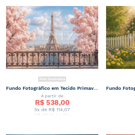
Foto Ilustrativa
Fundo Fotográfico em Tecido Primavera em Paris / Backdrop 7895
A partir de
R$ 
538,00
5x de
R$ 114,07
R$ 511,10
no PIX