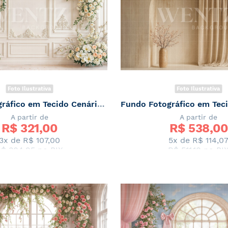
Foto Ilustrativa
Foto Ilustrativa
Fundo Fotográfico em Tecido Cenário de Primavera / Backdrop 7860
A partir de
A partir de
R$ 
321,00
R$ 
538,00
3x de
R$ 107,00
5x de
R$ 114,0
$ 304,95
no PIX
R$ 511,10
no PI