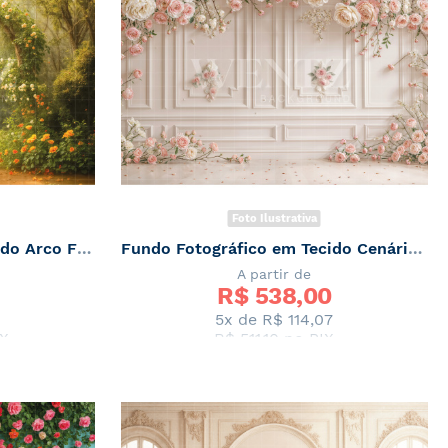
Foto Ilustrativa
Fundo Fotográfico em Tecido Arco Floral Primavera / Backdrop 7870
Fundo Fotográfico em Tecido Cenário de Primavera / Backdrop 7869
A partir de
R$ 
538,00
0
5x de
R$ 114,07
X
R$ 511,10
no PIX