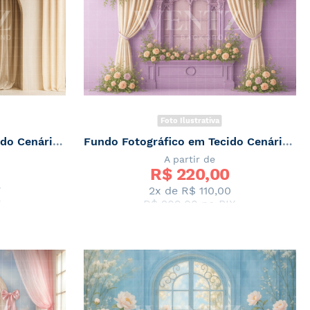
Foto Ilustrativa
Fundo Fotográfico em Tecido Cenário de Primavera / Backdrop 7848
Fundo Fotográfico em Tecido Cenário de Primavera / Backdrop 7847
A partir de
R$ 
220,00
7
2x de
R$ 110,00
X
R$ 209,00
no PIX