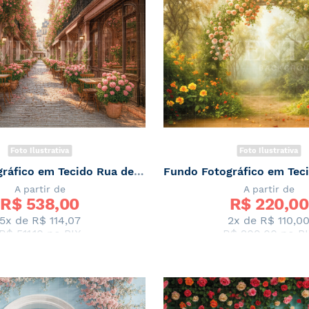
Foto Ilustrativa
Foto Ilustrativa
Fundo Fotográfico em Tecido Rua de Primavera / Backdrop 7871
A partir de
A partir de
R$ 
538,00
R$ 
220,00
5x de
R$ 114,07
2x de
R$ 110,0
R$ 511,10
no PIX
R$ 209,00
no PI