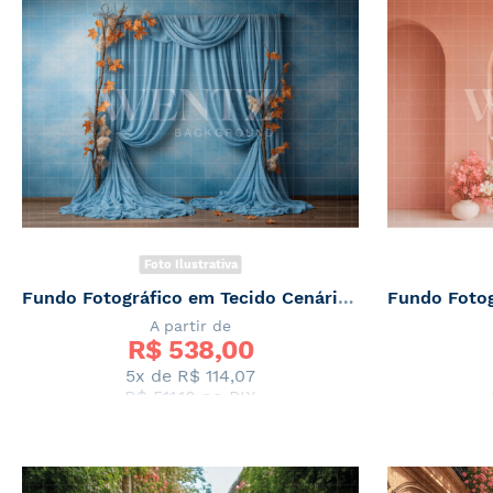
Foto Ilustrativa
Fundo Fotográfico em Tecido Cenário de Primavera / Backdrop 7876
A partir de
R$ 
538,00
5x de
R$ 114,07
R$ 511,10
no PIX