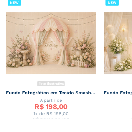
NEW
NEW
Foto Ilustrativa
Fundo Fotográfico em Tecido Smash The Cake / Backdrop 8770
A partir de
R$ 
198,00
1x de
R$ 198,00
R$ 188,10
no PIX
R