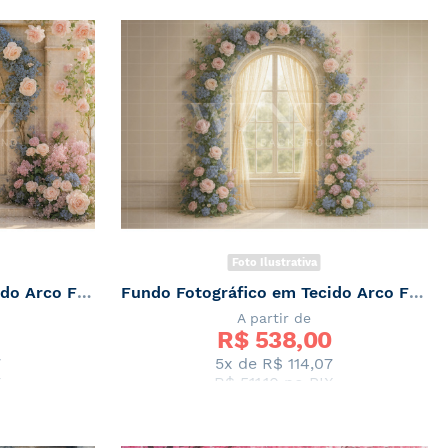
Foto Ilustrativa
Fundo Fotográfico em Tecido Arco Floral Primavera / Backdrop 7878
Fundo Fotográfico em Tecido Arco Floral Primavera / Backdrop 7877
A partir de
R$ 
538,00
7
5x de
R$ 114,07
X
R$ 511,10
no PIX