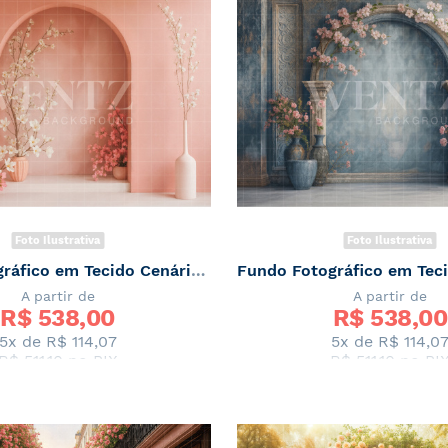
Foto Ilustrativa
Foto Ilustrativa
Fundo Fotográfico em Tecido Cenário de Primavera / Backdrop 7875
A partir de
A partir de
R$ 
538,00
R$ 
538,00
5x de
R$ 114,07
5x de
R$ 114,0
R$ 511,10
no PIX
R$ 511,10
no PI