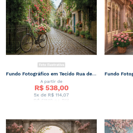
Foto Ilustrativa
Fundo Fotográfico em Tecido Rua de Primavera / Backdrop 7872
A partir de
R$ 
538,00
5x de
R$ 114,07
R$ 511,10
no PIX