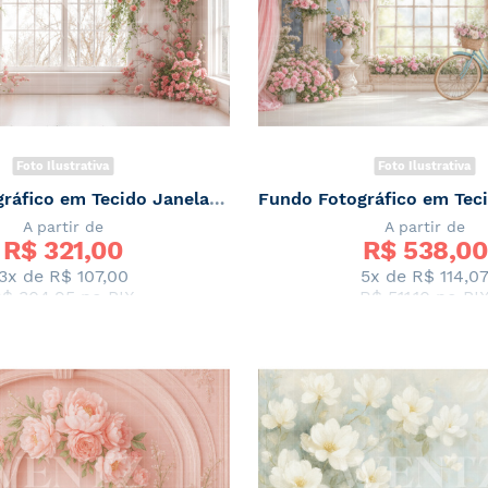
Foto Ilustrativa
Foto Ilustrativa
Fundo Fotográfico em Tecido Janela com Flores de Primavera / Backdrop 7863
A partir de
A partir de
R$ 
321,00
R$ 
538,00
3x de
R$ 107,00
5x de
R$ 114,0
$ 304,95
no PIX
R$ 511,10
no PI