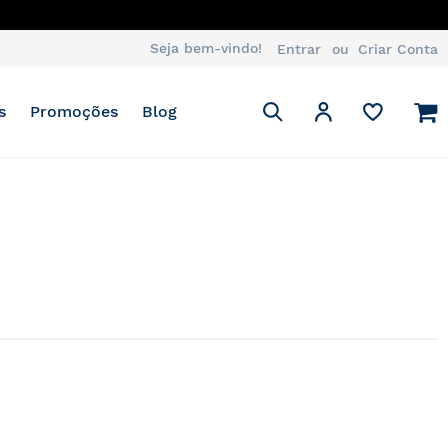
ATSAPP
Seja bem-vindo!
Entrar
Criar Conta
Pesquisa
M
Minha Conta
s
Promoções
Blog
Pesquisa