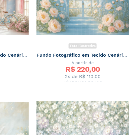
Foto Ilustrativa
Fundo Fotográfico em Tecido Cenário de Primavera / Backdrop 7862
Fundo Fotográfico em Tecido Cenário de Primavera / Backdrop 7845
A partir de
R$ 
220,00
7
2x de
R$ 110,00
X
R$ 209,00
no PIX