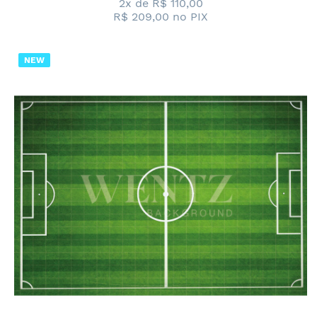
2x de
R$ 110,00
R$ 209,00
no PIX
NEW