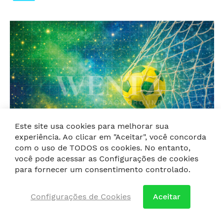
Este site usa cookies para melhorar sua
experiência. Ao clicar em "Aceitar", você concorda
com o uso de TODOS os cookies. No entanto,
você pode acessar as Configurações de cookies
para fornecer um consentimento controlado.
Foto Ilustrativa
Configurações de Cookies
Aceitar
Fundo Fotográfico em Tecido Copa do Mundo de
Futebol / Backdrop 8213