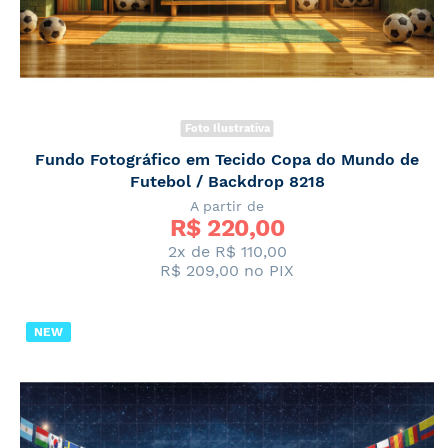
Foto Ilustrativa
Fundo Fotográfico em Tecido Copa do Mundo de
Futebol / Backdrop 8218
A partir de
R$ 
220,00
2x de
R$ 110,00
R$ 209,00
no PIX
NEW