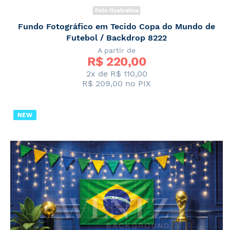
Foto Ilustrativa
Fundo Fotográfico em Tecido Copa do Mundo de
Futebol / Backdrop 8222
A partir de
R$ 
220,00
2x de
R$ 110,00
R$ 209,00
no PIX
NEW