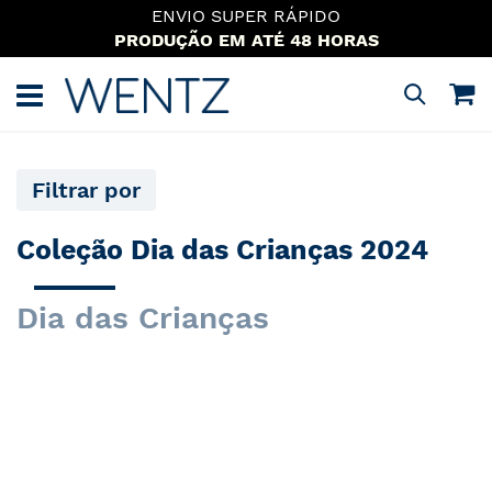
QUER MAIS DESCONTO?
OUTLET E BAZAR NO GRUPO DO WHATSAPP
Pular
para
M
Pesquisa
o
conteúdo
Filtrar por
Coleção Dia das Crianças 2024
Dia das Crianças