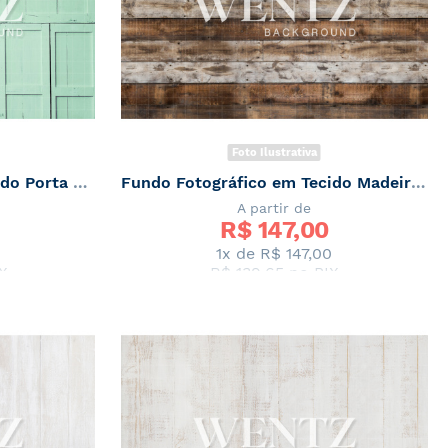
Foto Ilustrativa
Fundo Fotográfico em Tecido Porta Colorida Newborn / Backdrop 2015
Fundo Fotográfico em Tecido Madeira Escura / Backdrop 1820
A partir de
R$ 
147,00
0
1x de
R$ 147,00
X
R$ 139,65
no PIX