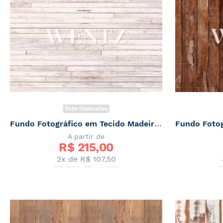
Foto Ilustrativa
Fundo Fotográfico em Tecido Madeira Clara / Backdrop 2341
A partir de
R$ 
215,00
2x de
R$ 107,50
R$ 204,25
no PIX
R