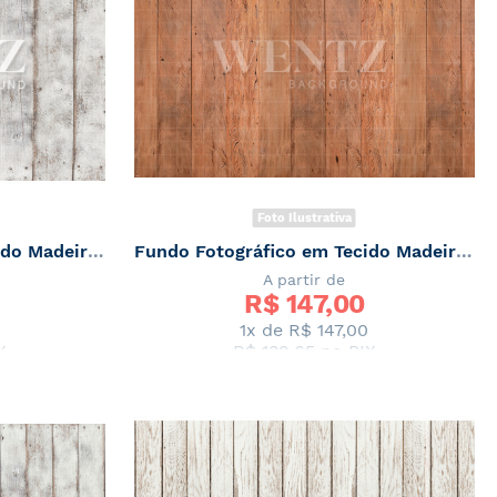
Foto Ilustrativa
Fundo Fotografico em Tecido Madeira Branca com Tábuas Largas Newborn / Backdrop 2071
Fundo Fotográfico em Tecido Madeira de Demolição Peróba Rosa Newborn / Backdrop 2070
A partir de
R$ 
147,00
1x de
R$ 147,00
X
R$ 139,65
no PIX