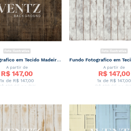
Foto Ilustrativa
Foto Ilustrativa
Fundo Fotografico em Tecido Madeira Escura / Backdrop 2057
A partir de
A partir de
R$ 
147,00
R$ 
147,00
1x de
R$ 147,00
1x de
R$ 147,00
R$ 139,65
no PIX
R$ 139,65
no PI