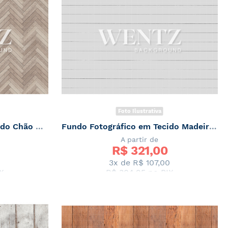
Foto Ilustrativa
Fundo Fotográfico em Tecido Chão Amadeirado Geométrico / Backdrop 2221
Fundo Fotográfico em Tecido Madeira Branca / Backdrop 2219
A partir de
R$ 
321,00
0
3x de
R$ 107,00
X
R$ 304,95
no PIX