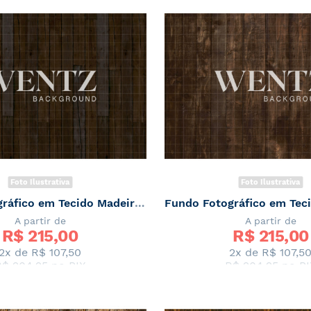
Foto Ilustrativa
Foto Ilustrativa
Fundo Fotográfico em Tecido Madeira Escura / Backdrop 2348
A partir de
A partir de
R$ 
215,00
R$ 
215,00
2x de
R$ 107,50
2x de
R$ 107,5
R$ 204,25
no PIX
R$ 204,25
no PI