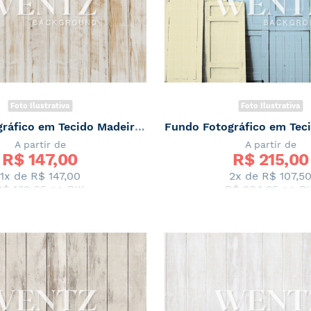
Foto Ilustrativa
Foto Ilustrativa
Fundo Fotográfico em Tecido Madeira Newborn / Backdrop 2036
A partir de
A partir de
R$ 
147,00
R$ 
215,00
1x de
R$ 147,00
2x de
R$ 107,5
R$ 139,65
no PIX
R$ 204,25
no PI