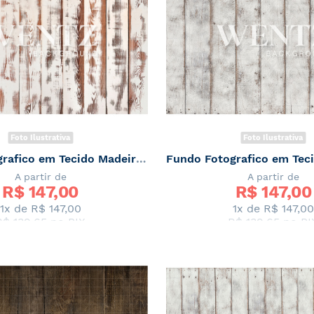
Foto Ilustrativa
Foto Ilustrativa
Fundo Fotografico em Tecido Madeira Branca e Marrom Newborn / Backdrop 2058
A partir de
A partir de
R$ 
147,00
R$ 
147,00
1x de
R$ 147,00
1x de
R$ 147,00
R$ 139,65
no PIX
R$ 139,65
no PI