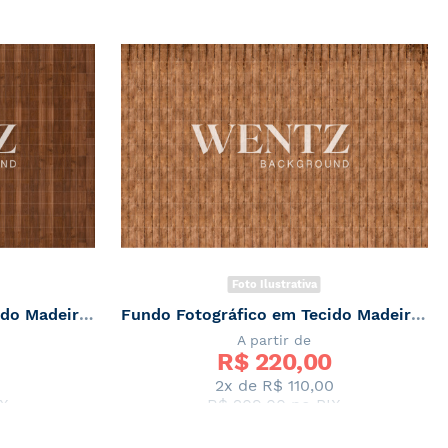
Foto Ilustrativa
Fundo Fotográfico em Tecido Madeira / Backdrop 2444
Fundo Fotográfico em Tecido Madeira / Backdrop 2433
A partir de
R$ 
220,00
0
2x de
R$ 110,00
X
R$ 209,00
no PIX