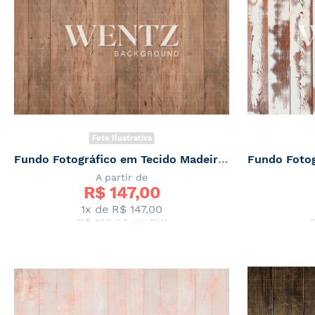
Foto Ilustrativa
Fundo Fotográfico em Tecido Madeira de Demolição Newborn / Backdrop 2198
A partir de
R$ 
147,00
1x de
R$ 147,00
R$ 139,65
no PIX
Classificação:
100%