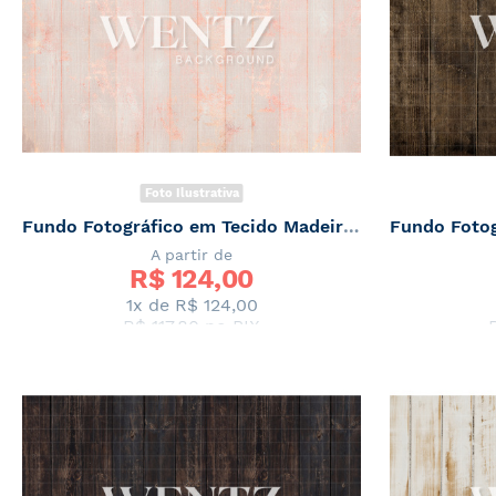
Foto Ilustrativa
Fundo Fotográfico em Tecido Madeira Rosa Brilho Newborn / Backdrop 2046
A partir de
R$ 
124,00
1x de
R$ 124,00
R$ 117,80
no PIX