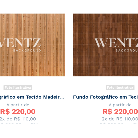
Foto Ilustrativa
Foto Ilustrativa
Fundo Fotográfico em Tecido Madeira / Backdrop 2490
A partir de
A partir de
R$ 
220,00
R$ 
220,00
2x de
R$ 110,00
2x de
R$ 110,0
$ 209,00
no PIX
R$ 209,00
no PI