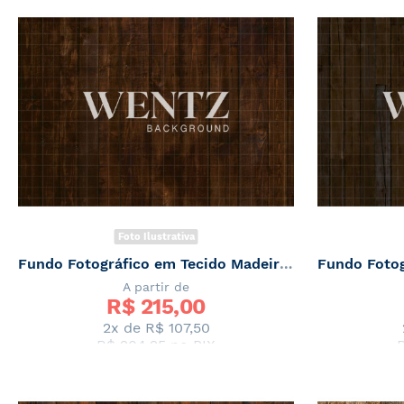
Foto Ilustrativa
Fundo Fotográfico em Tecido Madeira Escura / Backdrop 2349
A partir de
R$ 
215,00
2x de
R$ 107,50
R$ 204,25
no PIX