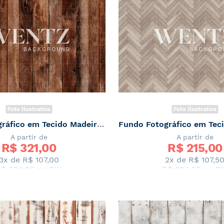
Foto Ilustrativa
Foto Ilustrativa
Fundo Fotográfico em Tecido Madeira Escura / Backdrop 2217
A partir de
A partir de
R$ 
321,00
R$ 
215,00
3x de
R$ 107,00
2x de
R$ 107,5
$ 304,95
no PIX
R$ 204,25
no PI