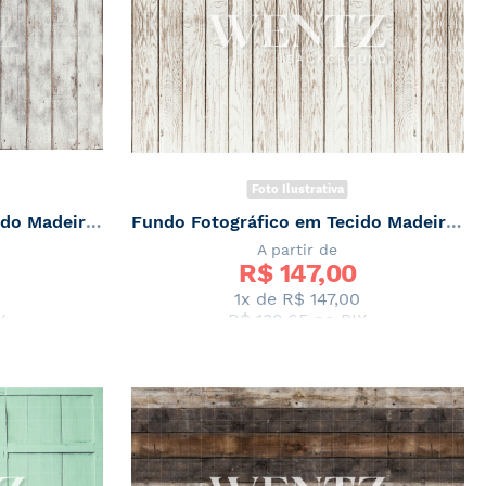
Foto Ilustrativa
Fundo Fotografico em Tecido Madeira Branca / Backdrop 2060
Fundo Fotográfico em Tecido Madeira Branca Newborn / Backdrop 2038
A partir de
R$ 
147,00
1x de
R$ 147,00
X
R$ 139,65
no PIX