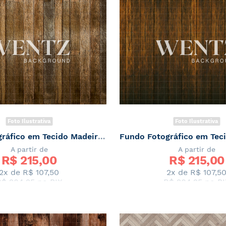
Foto Ilustrativa
Foto Ilustrativa
Fundo Fotográfico em Tecido Madeira Tons de Marrom / Backdrop 2344
A partir de
A partir de
R$ 
215,00
R$ 
215,00
2x de
R$ 107,50
2x de
R$ 107,5
R$ 204,25
no PIX
R$ 204,25
no PI