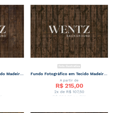
Foto Ilustrativa
Fundo Fotográfico em Tecido Madeira Marrom / Backdrop 2347
Fundo Fotográfico em Tecido Madeira Marrom / Backdrop 2346
A partir de
R$ 
215,00
0
2x de
R$ 107,50
X
R$ 204,25
no PIX