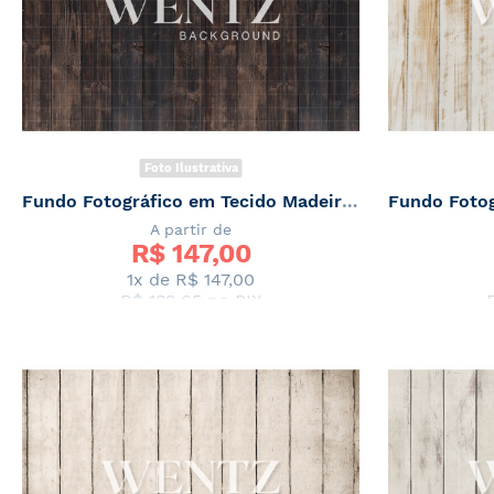
Foto Ilustrativa
Fundo Fotográfico em Tecido Madeira Escura Newborn / Backdrop 2037
A partir de
R$ 
147,00
1x de
R$ 147,00
R$ 139,65
no PIX