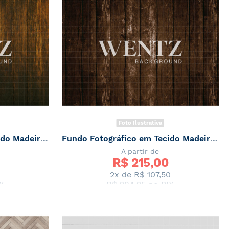
Foto Ilustrativa
Fundo Fotográfico em Tecido Madeira Escura / Backdrop 2339
Fundo Fotográfico em Tecido Madeira Escura / Backdrop 2338
A partir de
R$ 
215,00
0
2x de
R$ 107,50
X
R$ 204,25
no PIX