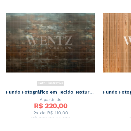
Foto Ilustrativa
Fundo Fotográfico em Tecido Textura Madeira Envelhecida / Backdrop 5718
A partir de
R$ 
220,00
2x de
R$ 110,00
R$ 209,00
no PIX
R