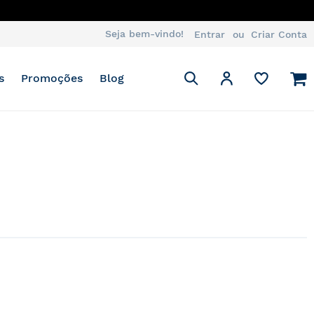
ATSAPP
Seja bem-vindo!
Entrar
Criar Conta
Pesquisa
M
Minha Conta
s
Promoções
Blog
Pesquisa