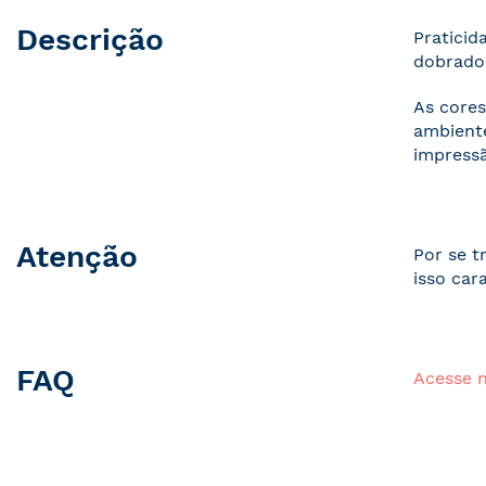
Descrição
Praticid
dobrados
As cores
ambiente
impressã
Atenção
Por se t
isso car
FAQ
Acesse 