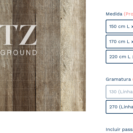
Medida
(Pr
150 cm L 
170 cm L 
220 cm L 
Gramatura
130 (Linh
270 (Linh
Incluir pas