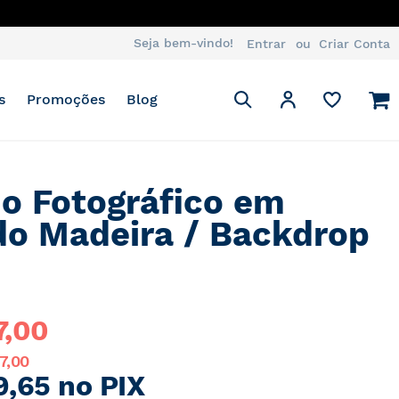
ATSAPP
Seja bem-vindo!
Entrar
Criar Conta
Pesquisa
M
Minha Conta
s
Promoções
Blog
Pesquisa
o Fotográfico em
do Madeira / Backdrop
7,00
7,00
9,65 no PIX