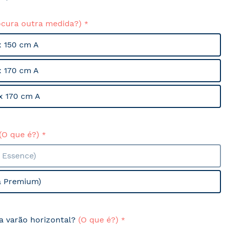
ocura outra medida?)
x 150 cm A
x 170 cm A
x 170 cm A
(O que é?)
a Essence)
a Premium)
sa varão horizontal?
(O que é?)