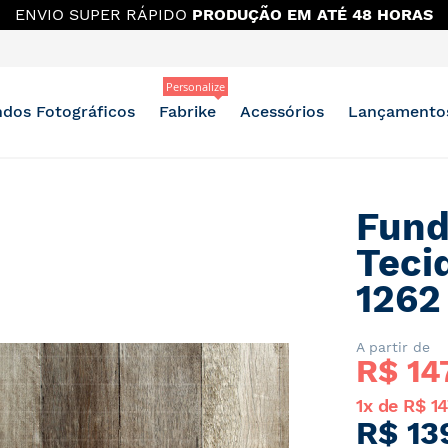
 MAIS DESCONTO?
OUTLET E BAZAR NO GRUPO DO WH
Personalize
dos Fotográficos
Fabrike
Acessórios
Lançamento
Fund
Teci
1262
A partir de
R$ 
14
1x de R$ 14
R$ 13