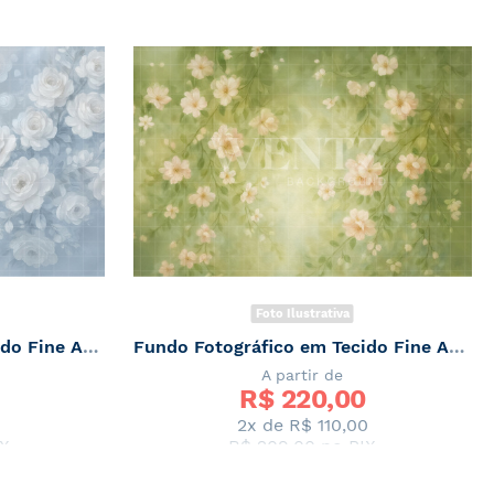
Foto Ilustrativa
Fundo Fotográfico em Tecido Fine Art Floral / Backdrop 7079
Fundo Fotográfico em Tecido Fine Art Floral / Backdrop 7078
A partir de
R$ 
220,00
0
2x de
R$ 110,00
X
R$ 209,00
no PIX