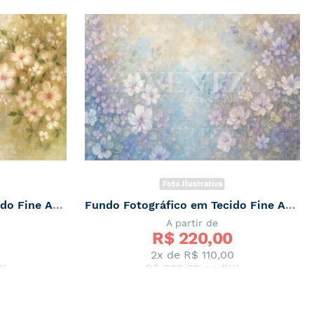
Foto Ilustrativa
Fundo Fotográfico em Tecido Fine Art Floral / Backdrop 7074
Fundo Fotográfico em Tecido Fine Art Floral / Backdrop 7073
A partir de
R$ 
220,00
0
2x de
R$ 110,00
X
R$ 209,00
no PIX