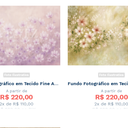
Foto Ilustrativa
Foto Ilustrativa
Fundo Fotográfico em Tecido Fine Art Floral / Backdrop 7075
A partir de
A partir de
R$ 
220,00
R$ 
220,00
2x de
R$ 110,00
2x de
R$ 110,0
$ 209,00
no PIX
R$ 209,00
no PI