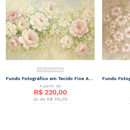
Foto Ilustrativa
Fundo Fotográfico em Tecido Fine Art Floral / Backdrop 7071
A partir de
R$ 
220,00
2x de
R$ 110,00
R$ 209,00
no PIX
R