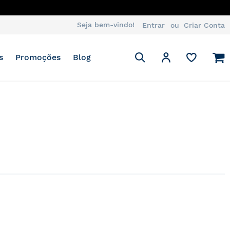
Seja bem-vindo!
Entrar
Criar Conta
Pesquisa
M
Minha Conta
s
Promoções
Blog
Pesquisa