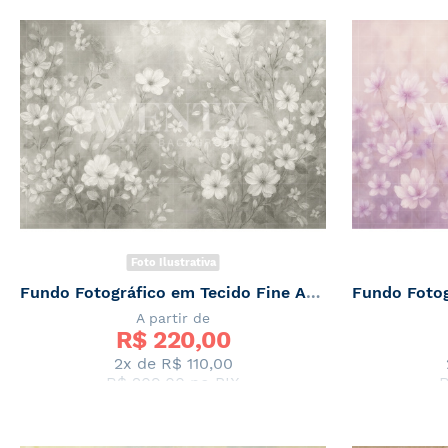
Foto Ilustrativa
Fundo Fotográfico em Tecido Fine Art Floral / Backdrop 7077
A partir de
R$ 
220,00
2x de
R$ 110,00
R$ 209,00
no PIX
R