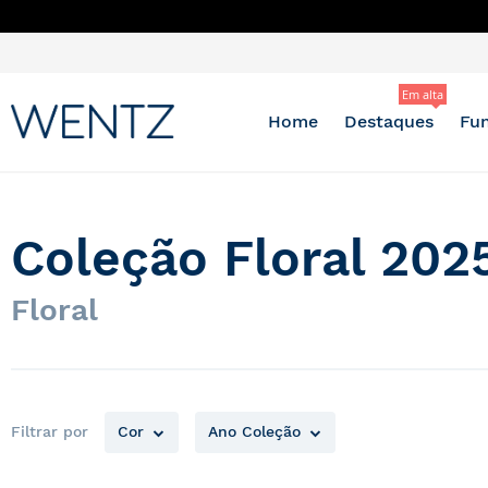
Pular
para
Em alta
o
conteúdo
Home
Destaques
Fun
Coleção Floral 202
Floral
Filtrar por
Cor
Ano Coleção