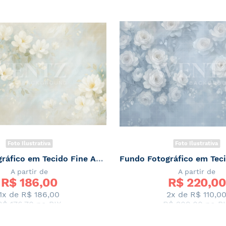
Foto Ilustrativa
Foto Ilustrativa
Fundo Fotográfico em Tecido Fine Art Floral / Backdrop 7842
A partir de
A partir de
R$ 
186,00
R$ 
220,00
1x de
R$ 186,00
2x de
R$ 110,0
R$ 176,70
no PIX
R$ 209,00
no PI