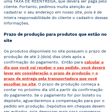
uma TAXA DE REENTREGA, que deverá ser paga pelo
cliente. Portanto, pedimos muita atenção ao
cadastrar o seu endereço em nosso site, pois é de
inteira responsabilidade do cliente o cadastro dessas
informações.
Prazo de produção para produtos que estão no
site
Os produtos disponíveis no site possuem o prazo de
produção de até 2 (dois) dias úteis após a
confirmação do pagamento. Então para
calcular o
dia que você vai receber o seu pedido, você deverá
levar em consideração o prazo de produção + o
prazo de entrega pela transportadora que você
escolher no site
. O prazo de produção começa a
contar no próximo dia útil a partir da confirmação
do pagamento. Se o pagamento for por boleto ou
depósito, aguardaremos a compensação para por o
pedido em produção. Depósitos em cheques devem
ser evitados, pois demoram mais para compensar.