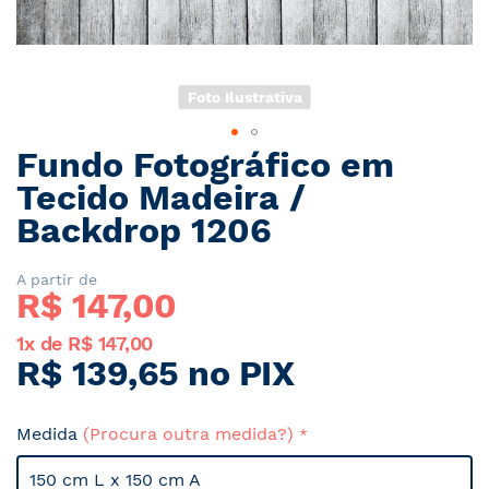
Foto Ilustrativa
Fundo Fotográfico em
Saltar
para
Tecido Madeira /
o
Backdrop 1206
início
da
Galeria
A partir de
R$ 
147,00
de
imagens
1x de R$ 147,00
R$ 139,65 no PIX
Medida
(Procura outra medida?)
150 cm L x 150 cm A