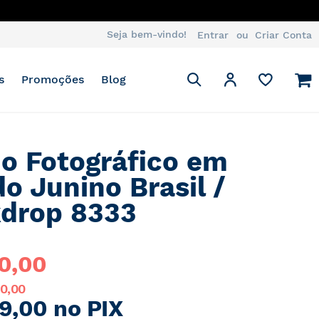
Seja bem-vindo!
Entrar
Criar Conta
Pesquisa
M
Minha Conta
s
Promoções
Blog
Pesquisa
o Fotográfico em
do Junino Brasil /
drop 8333
0,00
10,00
9,00 no PIX