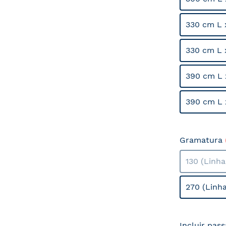
330 cm L 
330 cm L 
390 cm L 
390 cm L 
Gramatura
130 (Linh
270 (Linh
Incluir pas