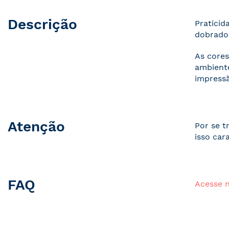
Descrição
Praticid
dobrados
As cores
ambiente
impressã
Atenção
Por se t
isso car
FAQ
Acesse 