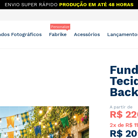
ENVIO SUPER RÁPIDO
PRODUÇÃO EM ATÉ 48 HORAS
Personalize
dos Fotográficos
Fabrike
Acessórios
Lançamento
Fund
Teci
Back
A partir de
R$ 
22
2x de R$ 1
R$ 20