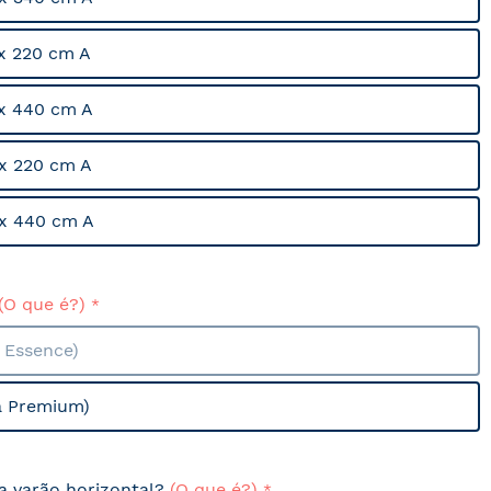
x 220 cm A
x 440 cm A
x 220 cm A
x 440 cm A
(O que é?)
a Essence)
a Premium)
sa varão horizontal?
(O que é?)