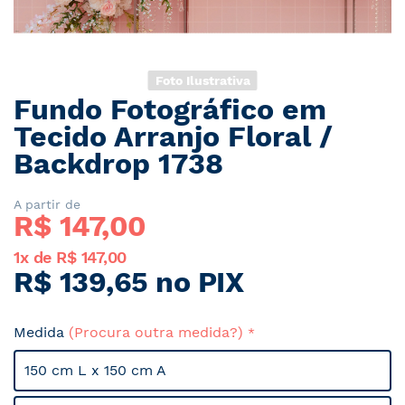
Foto Ilustrativa
Fundo Fotográfico em
Saltar
para
Tecido Arranjo Floral /
o
Backdrop 1738
início
da
Galeria
A partir de
R$ 
147,00
de
imagens
1x de R$ 147,00
R$ 139,65 no PIX
Medida
(Procura outra medida?)
150 cm L x 150 cm A