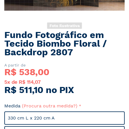
Foto Ilustrativa
Fundo Fotográfico em
Saltar
para
Tecido Biombo Floral /
o
Backdrop 2807
início
da
Galeria
A partir de
R$ 
538,00
de
imagens
5x de R$ 114,07
R$ 511,10 no PIX
Medida
(Procura outra medida?)
330 cm L x 220 cm A