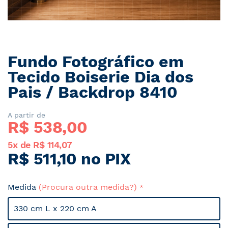
Fundo Fotográfico em
Saltar
para
Tecido Boiserie Dia dos
o
Pais / Backdrop 8410
início
da
Galeria
A partir de
R$ 
538,00
de
imagens
5x de R$ 114,07
R$ 511,10 no PIX
Medida
(Procura outra medida?)
330 cm L x 220 cm A