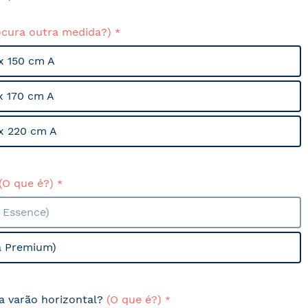
ocura outra medida?)
x 150 cm A
x 170 cm A
x 220 cm A
(O que é?)
a Essence)
a Premium)
sa varão horizontal?
(O que é?)