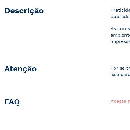
Descrição
Praticid
dobrados
As cores
ambiente
impressã
Atenção
Por se t
isso car
FAQ
Acesse 