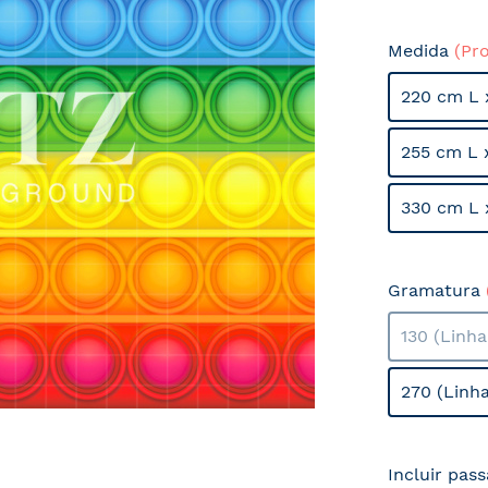
Medida
(Pr
220 cm L 
255 cm L 
330 cm L 
Gramatura
130 (Linh
270 (Linh
Incluir pas