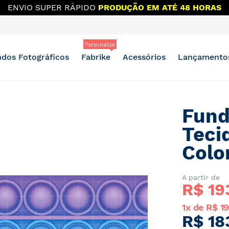
ENVIO SUPER RÁPIDO
PRODUÇÃO EM ATÉ 48 HORAS
Personalize
dos Fotográficos
Fabrike
Acessórios
Lançamento
Fund
Teci
Colo
A partir de
R$ 
19
1x de R$ 1
R$ 18