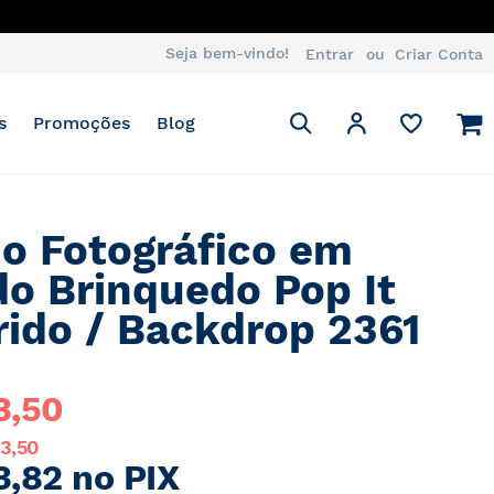
Seja bem-vindo!
Entrar
Criar Conta
Pesquisa
M
Minha Conta
s
Promoções
Blog
Pesquisa
o Fotográfico em
do Brinquedo Pop It
rido / Backdrop 2361
3,50
93,50
3,82 no PIX