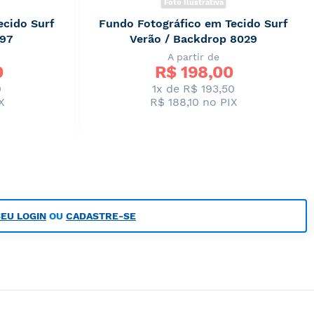
Foto Ilustrativa
ecido Surf
Fundo Fotográfico em Tecido Surf
197
Verão / Backdrop 8029
A partir de
0
R$ 
198,00
0
1x de R$ 193,50
X
R$ 188,10
no PIX
SEU LOGIN
OU
CADASTRE-SE