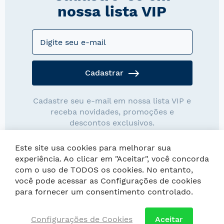
nossa lista VIP
Cadastrar
Cadastre seu e-mail em nossa lista VIP e
receba novidades, promoções e
descontos exclusivos.
Este site usa cookies para melhorar sua
experiência. Ao clicar em "Aceitar", você concorda
com o uso de TODOS os cookies. No entanto,
você pode acessar as Configurações de cookies
Copyright © Loja Wentz. As imagens possuem direitos autorais,
para fornecer um consentimento controlado.
é proibida a cópia ou reprodução.
Configurações de Cookies
Aceitar