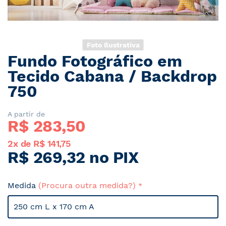
Foto Ilustrativa
Fundo Fotográfico em
Saltar
para
Tecido Cabana / Backdrop
o
750
início
da
Galeria
A partir de
R$ 
283,50
de
imagens
2x de R$ 141,75
R$ 269,32 no PIX
Medida
(Procura outra medida?)
250 cm L x 170 cm A