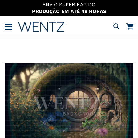
ENVIO SUPER RÁPIDO
PRODUÇÃO EM ATÉ 48 HORAS
Pular
para
M
Pesquisa
o
conteúdo
Pular
para
o
final
da
Galeria
de
imagens