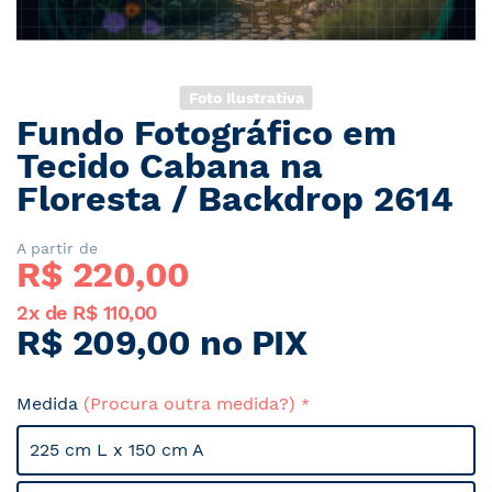
Foto Ilustrativa
Fundo Fotográfico em
Saltar
para
Tecido Cabana na
o
Floresta / Backdrop 2614
início
da
Galeria
A partir de
R$ 
220,00
de
imagens
2x de R$ 110,00
R$ 209,00 no PIX
Medida
(Procura outra medida?)
225 cm L x 150 cm A