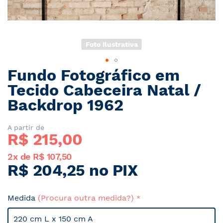
Foto Ilustrativa
Fundo Fotográfico em
Saltar
para
Tecido Cabeceira Natal /
o
Backdrop 1962
início
da
Galeria
A partir de
R$ 
215,00
de
imagens
2x de R$ 107,50
R$ 204,25 no PIX
Medida
(Procura outra medida?)
220 cm L x 150 cm A