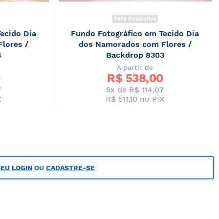
Foto Ilustrativa
ecido Dia
Fundo Fotográfico em Tecido Dia
lores /
dos Namorados com Flores /
4
Backdrop 8303
A partir de
R$ 
538,00
7
5x de R$ 114,07
X
R$ 511,10
no PIX
SEU LOGIN
OU
CADASTRE-SE