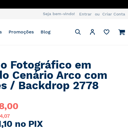
Seja bem-vindo!
Entrar
Criar Conta
Pesquisa
M
Minha Conta
s
Promoções
Blog
Pesquisa
o Fotográfico em
do Cenário Arco com
es / Backdrop 2778
8,00
14,07
,10 no PIX