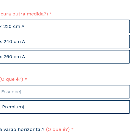
ocura outra medida?)
x 220 cm A
x 240 cm A
x 260 cm A
(O que é?)
a Essence)
a Premium)
sa varão horizontal?
(O que é?)