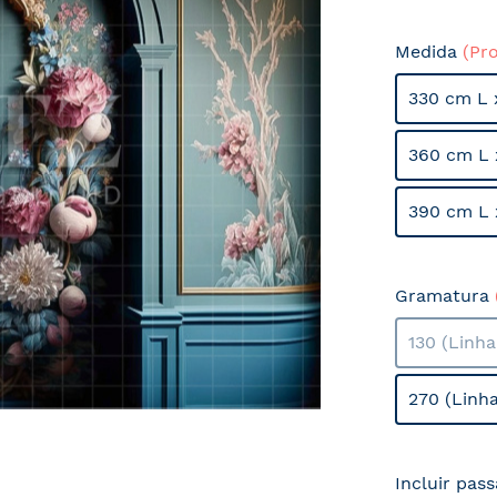
Medida
(Pr
330 cm L 
360 cm L 
390 cm L 
Gramatura
130 (Linh
270 (Linh
Incluir pas