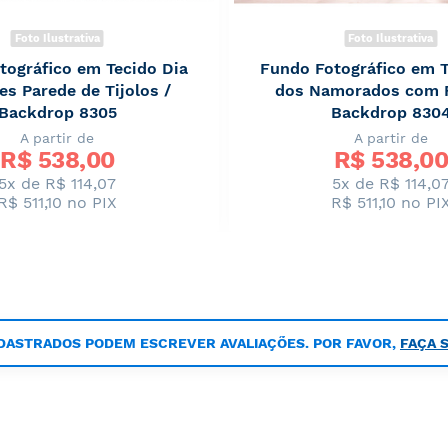
Foto Ilustrativa
Foto Ilustrativa
tográfico em Tecido Dia
Fundo Fotográfico em T
es Parede de Tijolos /
dos Namorados com F
Backdrop 8305
Backdrop 830
A partir de
A partir de
R$ 
538,00
R$ 
538,00
5x de R$ 114,07
5x de R$ 114,0
R$ 511,10
no PIX
R$ 511,10
no PI
DASTRADOS PODEM ESCREVER AVALIAÇÕES. POR FAVOR,
FAÇA 