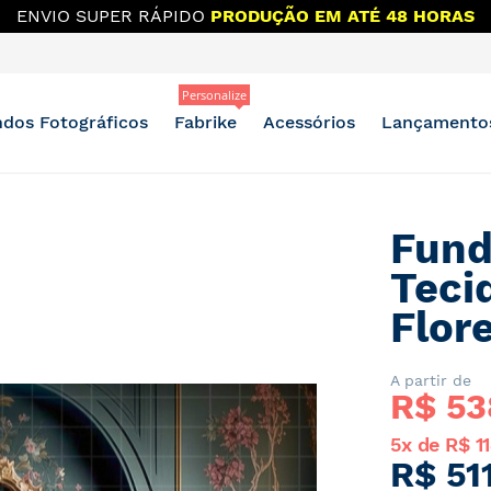
ENVIO SUPER RÁPIDO
PRODUÇÃO EM ATÉ 48 HORAS
Personalize
dos Fotográficos
Fabrike
Acessórios
Lançamento
Fund
Teci
Flor
A partir de
R$ 
53
5x de R$ 1
R$ 511