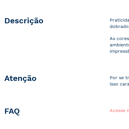
Descrição
Praticid
dobrados
As cores
ambiente
impressã
Atenção
Por se t
isso car
FAQ
Acesse 