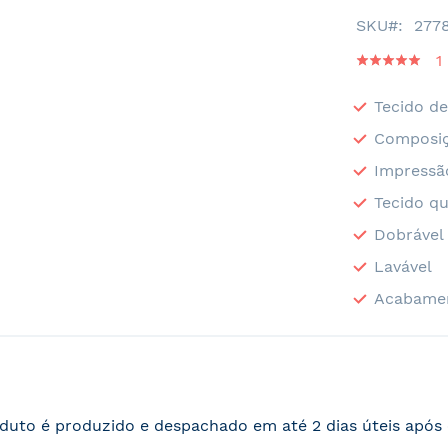
SKU
277
Classificaçã
1
100
100
% of
Tecido de
Composiç
Impressã
Tecido qu
Dobrável
Lavável
Acabame
duto é produzido e despachado em até 2 dias úteis apó