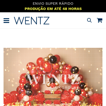
ENVIO SUPER RÁPIDO
PRODUÇÃO EM ATÉ 48 HORAS
Pular
para
M
Pesquisa
o
conteúdo
Pular
para
o
final
da
Galeria
de
imagens