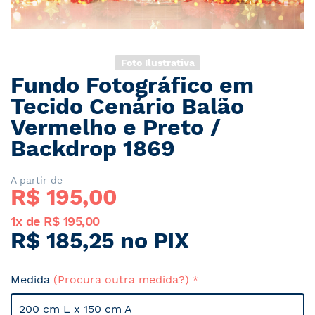
Foto Ilustrativa
Fundo Fotográfico em
Saltar
para
Tecido Cenário Balão
o
Vermelho e Preto /
início
Backdrop 1869
da
Galeria
de
A partir de
imagens
R$ 
195,00
1x de R$ 195,00
R$ 185,25 no PIX
Medida
(Procura outra medida?)
200 cm L x 150 cm A