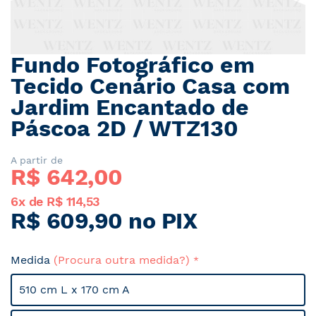
Fundo Fotográfico em
Saltar
para
Tecido Cenário Casa com
o
Jardim Encantado de
início
Páscoa 2D / WTZ130
da
Galeria
de
A partir de
imagens
R$ 
642,00
6x de R$ 114,53
R$ 609,90 no PIX
Medida
(Procura outra medida?)
510 cm L x 170 cm A