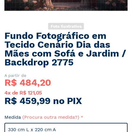
Foto Ilustrativa
Fundo Fotográfico em
Saltar
para
Tecido Cenário Dia das
o
Mães com Sofá e Jardim /
início
Backdrop 2775
da
Galeria
de
A partir de
imagens
R$ 
484,20
4x de R$ 121,05
R$ 459,99 no PIX
Medida
(Procura outra medida?)
330 cm L x 220 cm A