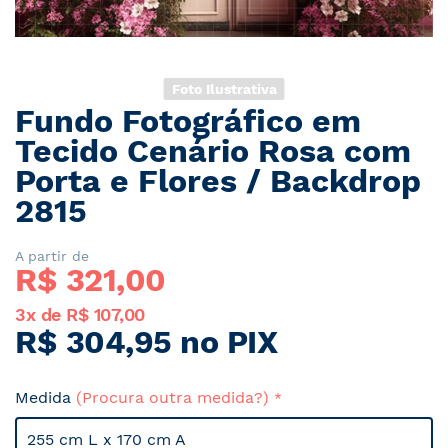
Foto Ilustrativa
Fundo Fotográfico em
Saltar
para
Tecido Cenário Rosa com
o
Porta e Flores / Backdrop
início
2815
da
Galeria
de
A partir de
imagens
R$ 
321,00
3x de R$ 107,00
R$ 304,95 no PIX
Medida
(Procura outra medida?)
255 cm L x 170 cm A