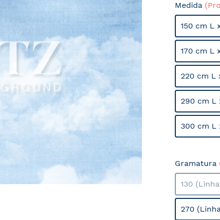
Medida
(Pr
150 cm L 
170 cm L 
220 cm L 
290 cm L 
300 cm L 
Gramatura
130 (Linh
270 (Linh