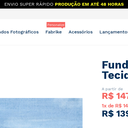
ENVIO SUPER RÁPIDO
PRODUÇÃO EM ATÉ 48 HORAS
Personalize
dos Fotográficos
Fabrike
Acessórios
Lançamento
Fund
Teci
A partir de
R$ 
14
1x de R$ 14
R$ 13