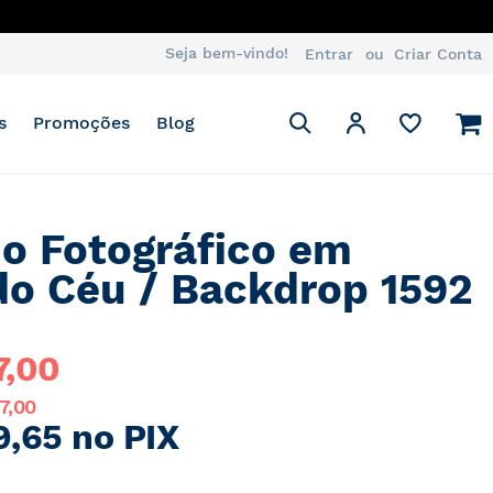
Seja bem-vindo!
Entrar
Criar Conta
Pesquisa
M
Minha Conta
s
Promoções
Blog
Pesquisa
o Fotográfico em
do Céu / Backdrop 1592
7,00
7,00
9,65 no PIX