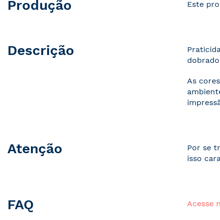
Produção
Este pro
Descrição
Praticid
dobrados
As cores
ambiente
impressã
Atenção
Por se t
isso car
FAQ
Acesse 