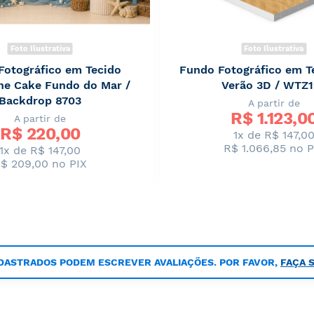
Foto Ilustrativa
Foto Ilustrativa
Fotográfico em Tecido
Fundo Fotográfico em T
e Cake Fundo do Mar /
Verão 3D / WTZ
Backdrop 8703
A partir de
R$ 
1.123,0
A partir de
R$ 
220,00
1x de R$ 147,0
R$ 1.066,85
no P
1x de R$ 147,00
$ 209,00
no PIX
DASTRADOS PODEM ESCREVER AVALIAÇÕES. POR FAVOR,
FAÇA 