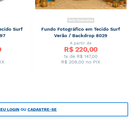
Foto Ilustrativa
ecido Surf
Fundo Fotográfico em Tecido Surf
197
Verão / Backdrop 8029
A partir de
0
R$ 
220,00
0
1x de R$ 147,00
IX
R$ 209,00
no PIX
SEU LOGIN
OU
CADASTRE-SE