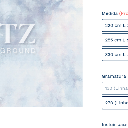
Medida
(Pr
220 cm L 
255 cm L 
330 cm L 
Gramatura
130 (Linh
270 (Linh
Incluir pas