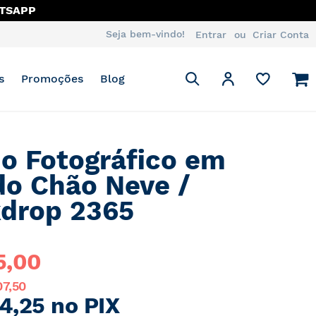
JA
Seja bem-vindo!
Entrar
Criar Conta
Pesquisa
M
Minha Conta
s
Promoções
Blog
Pesquisa
o Fotográfico em
do Chão Neve /
drop 2365
5,00
07,50
4,25 no PIX