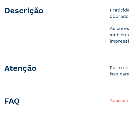
Descrição
Praticid
dobrados
As cores
ambiente
impressã
Atenção
Por se t
isso car
FAQ
Acesse 