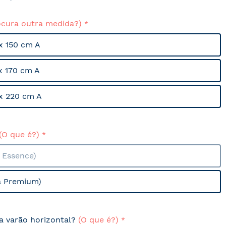
ocura outra medida?)
x 150 cm A
x 170 cm A
x 220 cm A
(O que é?)
a Essence)
a Premium)
sa varão horizontal?
(O que é?)