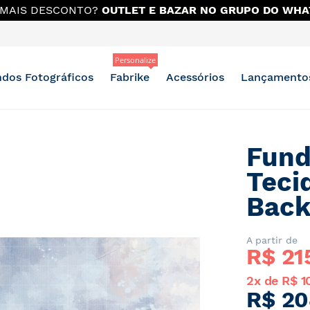
OMPRE NO PIX E GANHE
5% DE DESCONTO EM TODA LO
Personalize
dos Fotográficos
Fabrike
Acessórios
Lançamento
Fund
Teci
Back
A partir de
R$ 
21
2x de R$ 1
R$ 20