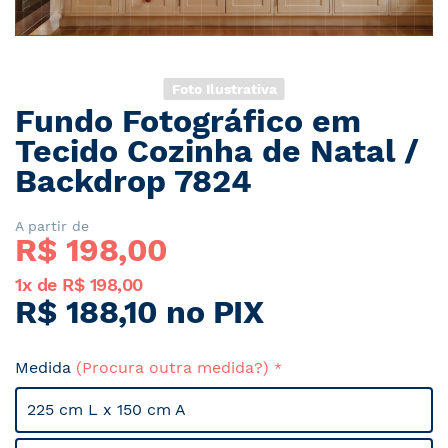
Foto Ilustrativa
Fundo Fotográfico em
Saltar
para
Tecido Cozinha de Natal /
o
Backdrop 7824
início
da
Galeria
A partir de
R$ 
198,00
de
imagens
1x de R$ 198,00
R$ 188,10 no PIX
Medida
(Procura outra medida?)
225 cm L x 150 cm A