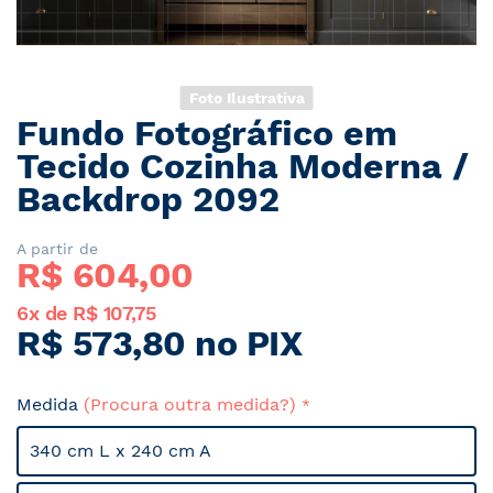
Foto Ilustrativa
Fundo Fotográfico em
Saltar
para
Tecido Cozinha Moderna /
o
Backdrop 2092
início
da
Galeria
A partir de
R$ 
604,00
de
imagens
6x de R$ 107,75
R$ 573,80 no PIX
Medida
(Procura outra medida?)
340 cm L x 240 cm A