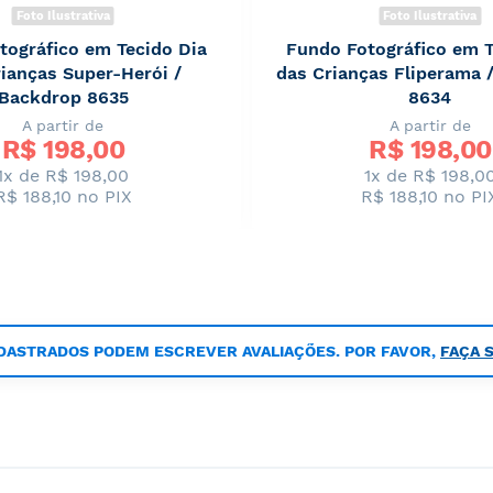
Foto Ilustrativa
Foto Ilustrativa
tográfico em Tecido Dia
Fundo Fotográfico em T
ianças Super-Herói /
das Crianças Fliperama 
Backdrop 8635
8634
A partir de
A partir de
R$ 
198,00
R$ 
198,00
1x de R$ 198,00
1x de R$ 198,0
R$ 188,10
no PIX
R$ 188,10
no PI
DASTRADOS PODEM ESCREVER AVALIAÇÕES. POR FAVOR,
FAÇA 