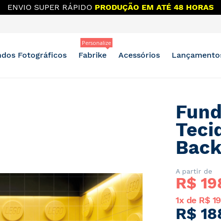
ENVIO SUPER RÁPIDO
PRODUÇÃO EM ATÉ 48 HORAS
Personalize
dos Fotográficos
Fabrike
Acessórios
Lançamento
Fund
Teci
Back
A partir de
R$ 
19
1x de R$ 1
R$ 18