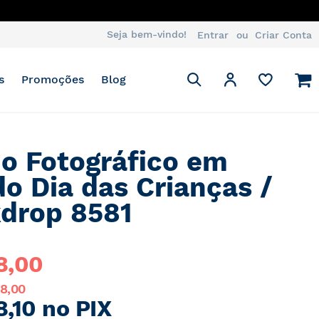
Seja bem-vindo!
Entrar
Criar Conta
Pesquisa
M
Minha Conta
s
Promoções
Blog
Pesquisa
o Fotográfico em
do Dia das Crianças /
drop 8581
8,00
98,00
8,10 no PIX