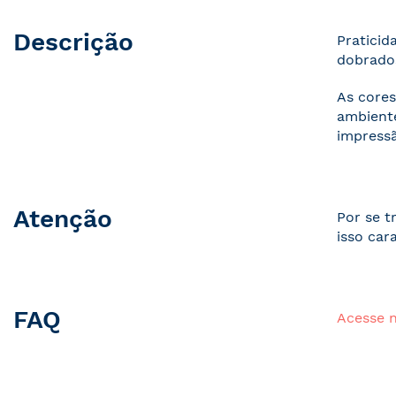
Descrição
Praticid
dobrados
As cores
ambiente
impressã
Atenção
Por se t
isso car
FAQ
Acesse 