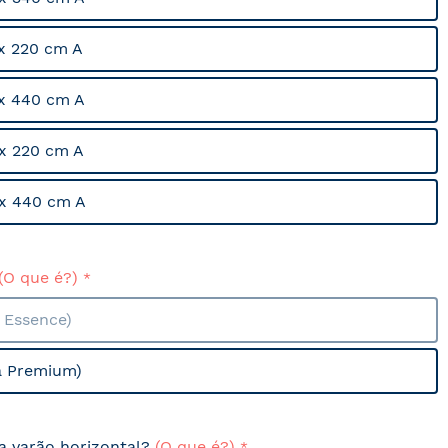
x 220 cm A
x 440 cm A
x 220 cm A
x 440 cm A
(O que é?)
a Essence)
a Premium)
sa varão horizontal?
(O que é?)