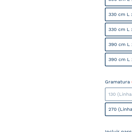
330 cm L 
330 cm L 
390 cm L 
390 cm L 
Gramatura
130 (Linh
270 (Linh
Incluir pas