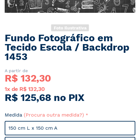
Foto Ilustrativa
Fundo Fotográfico em
Saltar
para
Tecido Escola / Backdrop
o
1453
início
da
Galeria
A partir de
R$ 
132,30
de
imagens
1x de R$ 132,30
R$ 125,68 no PIX
Medida
(Procura outra medida?)
150 cm L x 150 cm A