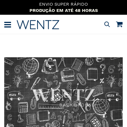
ENVIO SUPER RÁPIDO
PRODUÇÃO EM ATÉ 48 HORAS
Pular
para
M
Pesquisa
o
conteúdo
Pular
para
o
final
da
Galeria
de
imagens