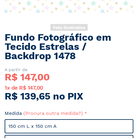
Foto Ilustrativa
Fundo Fotográfico em
Saltar
para
Tecido Estrelas /
o
Backdrop 1478
início
da
Galeria
A partir de
R$ 
147,00
de
imagens
1x de R$ 147,00
R$ 139,65 no PIX
Medida
(Procura outra medida?)
150 cm L x 150 cm A