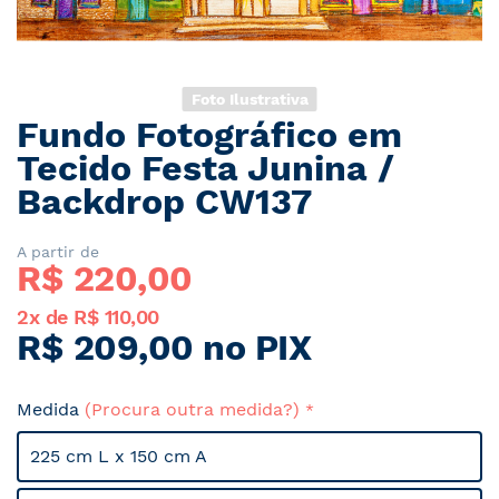
Foto Ilustrativa
Fundo Fotográfico em
Saltar
para
Tecido Festa Junina /
o
Backdrop CW137
início
da
Galeria
A partir de
R$ 
220,00
de
imagens
2x de R$ 110,00
R$ 209,00 no PIX
Medida
(Procura outra medida?)
225 cm L x 150 cm A