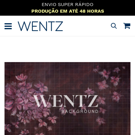
ENVIO SUPER RÁPIDO
PRODUÇÃO EM ATÉ 48 HORAS
Pular
para
M
Pesquisa
o
conteúdo
Pular
para
o
final
da
Galeria
de
imagens