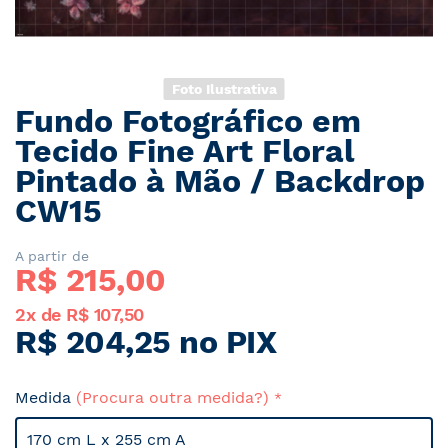
Foto Ilustrativa
Fundo Fotográfico em
Saltar
para
Tecido Fine Art Floral
o
Pintado à Mão / Backdrop
início
CW15
da
Galeria
de
A partir de
imagens
R$ 
215,00
2x de R$ 107,50
R$ 204,25 no PIX
Medida
(Procura outra medida?)
170 cm L x 255 cm A