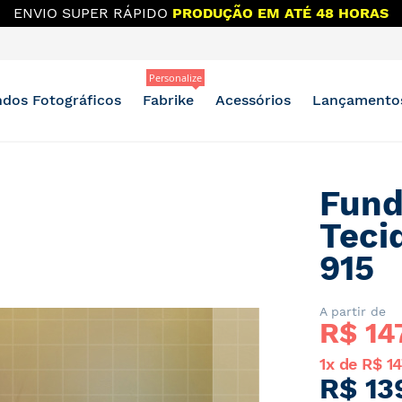
ENVIO SUPER RÁPIDO
PRODUÇÃO EM ATÉ 48 HORAS
Personalize
dos Fotográficos
Fabrike
Acessórios
Lançamento
Fund
Teci
915
A partir de
R$ 
14
1x de R$ 14
R$ 13