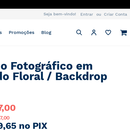
Seja bem-vindo!
Entrar
Criar Conta
Pesquisa
M
Minha Conta
s
Promoções
Blog
Pesquisa
o Fotográfico em
do Floral / Backdrop
7,00
7,00
9,65 no PIX