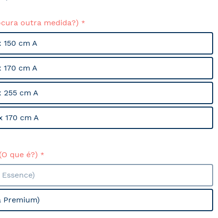
ocura outra medida?)
x 150 cm A
x 170 cm A
x 255 cm A
x 170 cm A
(O que é?)
a Essence)
a Premium)