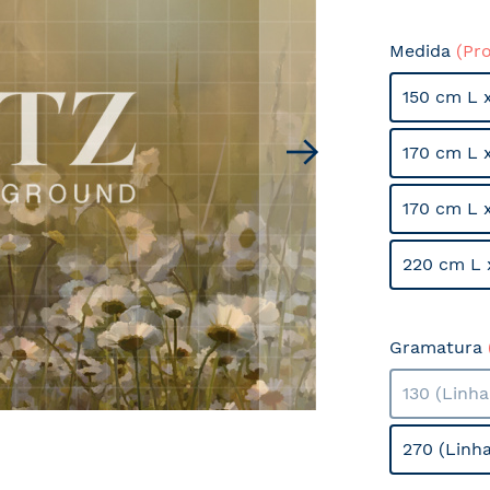
Medida
(Pr
150 cm L 
170 cm L 
170 cm L 
220 cm L 
Gramatura
130 (Linh
270 (Linh