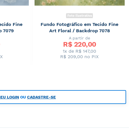
Foto Ilustrativa
ecido Fine
Fundo Fotográfico em Tecido Fine
p 7079
Art Floral / Backdrop 7078
A partir de
R$ 
220,00
0
1x de R$ 147,00
IX
R$ 209,00
no PIX
SEU LOGIN
OU
CADASTRE-SE