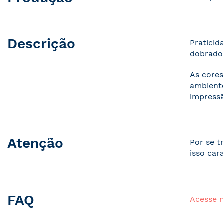
Descrição
Praticid
dobrados
As cores
ambiente
impressã
Atenção
Por se t
isso car
FAQ
Acesse 