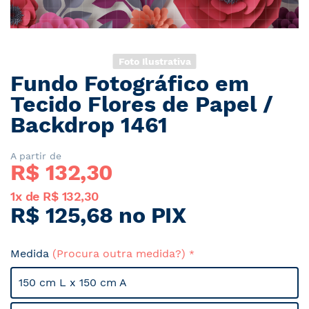
Foto Ilustrativa
Fundo Fotográfico em
Saltar
para
Tecido Flores de Papel /
o
Backdrop 1461
início
da
Galeria
A partir de
R$ 
132,30
de
imagens
1x de R$ 132,30
R$ 125,68 no PIX
Medida
(Procura outra medida?)
150 cm L x 150 cm A