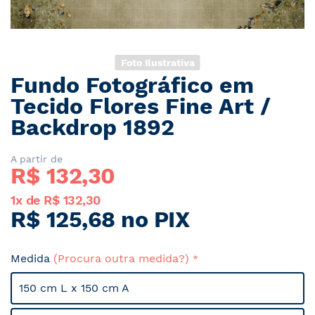
Foto Ilustrativa
Fundo Fotográfico em
Saltar
para
Tecido Flores Fine Art /
o
Backdrop 1892
início
da
Galeria
A partir de
R$ 
132,30
de
imagens
1x de R$ 132,30
R$ 125,68 no PIX
Medida
(Procura outra medida?)
150 cm L x 150 cm A