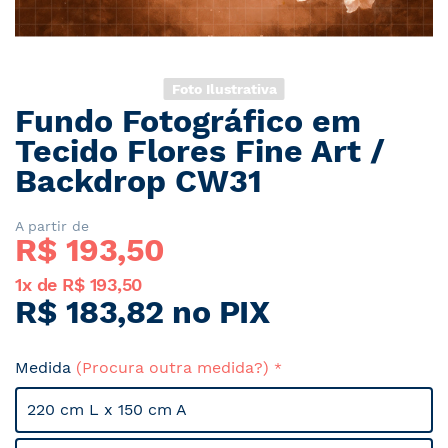
Foto Ilustrativa
Fundo Fotográfico em
Saltar
para
Tecido Flores Fine Art /
o
Backdrop CW31
início
da
Galeria
A partir de
R$ 
193,50
de
imagens
1x de R$ 193,50
R$ 183,82 no PIX
Medida
(Procura outra medida?)
220 cm L x 150 cm A