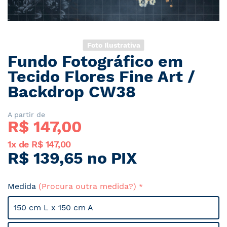
Foto Ilustrativa
Fundo Fotográfico em
Saltar
para
Tecido Flores Fine Art /
o
Backdrop CW38
início
da
Galeria
A partir de
R$ 
147,00
de
imagens
1x de R$ 147,00
R$ 139,65 no PIX
Medida
(Procura outra medida?)
150 cm L x 150 cm A