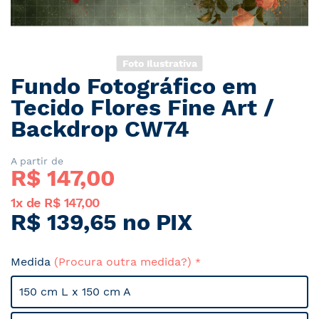
Foto Ilustrativa
Fundo Fotográfico em
Saltar
para
Tecido Flores Fine Art /
o
Backdrop CW74
início
da
Galeria
A partir de
R$ 
147,00
de
imagens
1x de R$ 147,00
R$ 139,65 no PIX
Medida
(Procura outra medida?)
150 cm L x 150 cm A