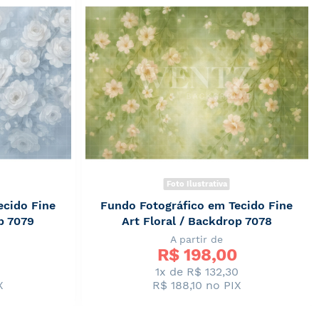
Foto Ilustrativa
ecido Fine
Fundo Fotográfico em Tecido Fine
p 7079
Art Floral / Backdrop 7078
A partir de
R$ 
198,00
0
1x de R$ 132,30
X
R$ 188,10
no PIX