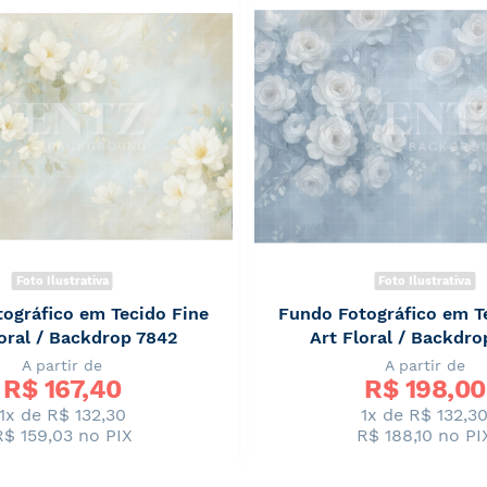
Foto Ilustrativa
Foto Ilustrativa
ográfico em Tecido Fine
Fundo Fotográfico em T
loral / Backdrop 7842
Art Floral / Backdro
A partir de
A partir de
R$ 
167,40
R$ 
198,00
1x de R$ 132,30
1x de R$ 132,3
R$ 159,03
no PIX
R$ 188,10
no PI