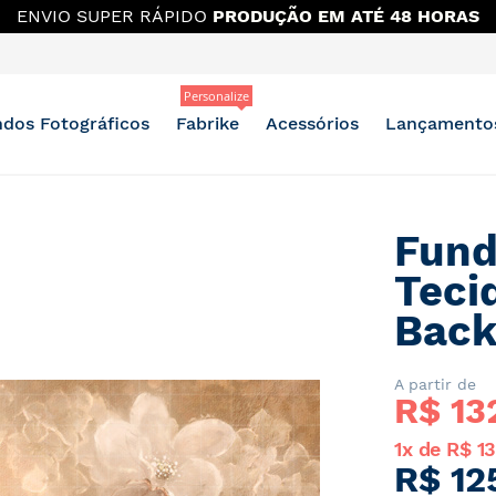
 MAIS DESCONTO?
OUTLET E BAZAR NO GRUPO DO WH
Personalize
dos Fotográficos
Fabrike
Acessórios
Lançamento
Fund
Teci
Bac
A partir de
R$ 
13
1x de R$ 1
R$ 12