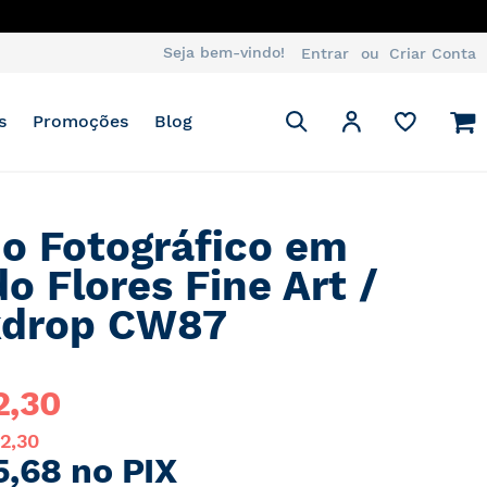
ATSAPP
Seja bem-vindo!
Entrar
Criar Conta
Pesquisa
M
Minha Conta
s
Promoções
Blog
Pesquisa
o Fotográfico em
do Flores Fine Art /
kdrop CW87
2,30
32,30
5,68 no PIX