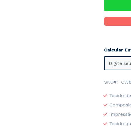
Calcular En
SKU
CW8
Tecido de
Composiç
Impressã
Tecido qu