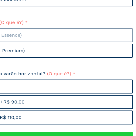
(O que é?)
a Essence)
a Premium)
sa varão horizontal?
(O que é?)
 +R$ 90,00
R$ 110,00