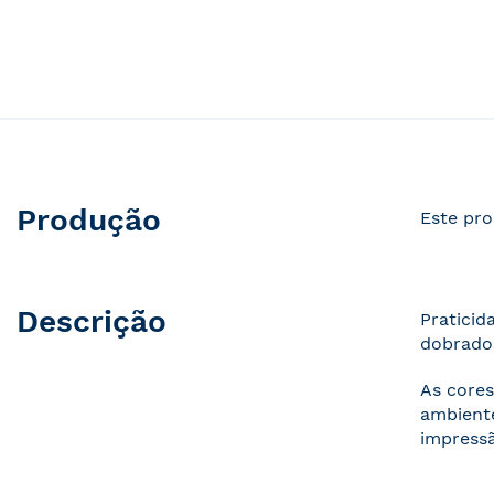
Produção
Este pro
Descrição
Praticid
dobrados
As cores
ambiente
impressã