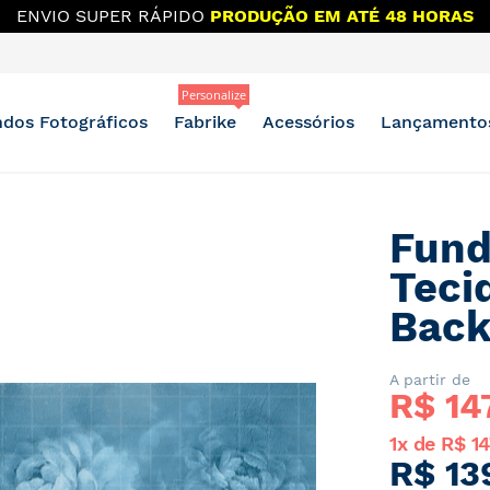
ENVIO SUPER RÁPIDO
PRODUÇÃO EM ATÉ 48 HORAS
Personalize
dos Fotográficos
Fabrike
Acessórios
Lançamento
Fund
Teci
Bac
A partir de
R$ 
14
1x de R$ 14
R$ 13