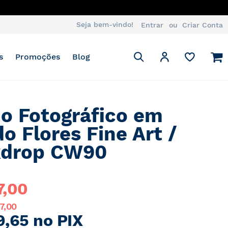
Seja bem-vindo!
Entrar
Criar Conta
Pesquisa
M
Minha Conta
s
Promoções
Blog
Pesquisa
o Fotográfico em
do Flores Fine Art /
kdrop CW90
7,00
7,00
9,65 no PIX