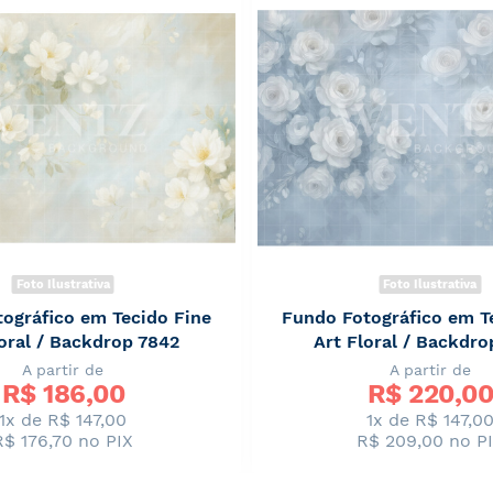
Foto Ilustrativa
Foto Ilustrativa
ográfico em Tecido Fine
Fundo Fotográfico em T
loral / Backdrop 7842
Art Floral / Backdro
A partir de
A partir de
R$ 
186,00
R$ 
220,00
1x de R$ 147,00
1x de R$ 147,0
R$ 176,70
no PIX
R$ 209,00
no P