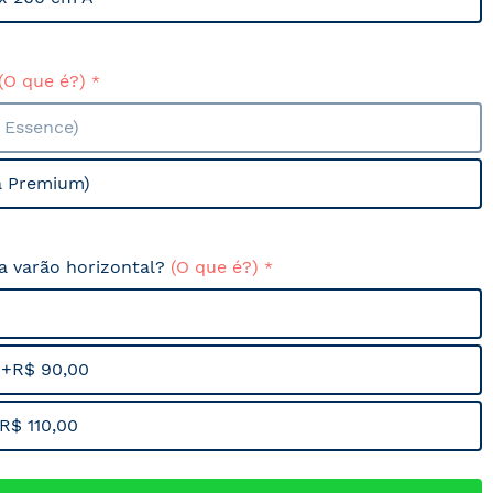
(O que é?)
a Essence)
a Premium)
sa varão horizontal?
(O que é?)
 +R$ 90,00
R$ 110,00