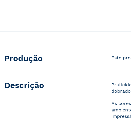
Produção
Este pro
Descrição
Praticid
dobrados
As cores
ambiente
impressã