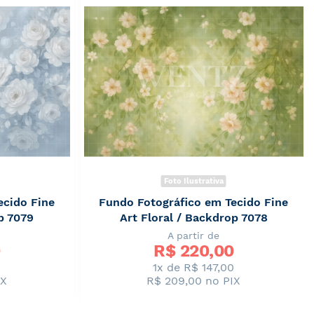
Foto Ilustrativa
ecido Fine
Fundo Fotográfico em Tecido Fine
p 7079
Art Floral / Backdrop 7078
A partir de
R$ 
220,00
0
1x de R$ 147,00
IX
R$ 209,00
no PIX