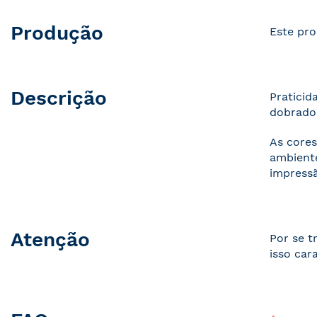
Produção
Este pro
Descrição
Praticid
dobrados
As cores
ambiente
impressã
Atenção
Por se t
isso car