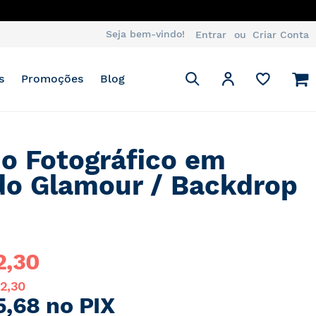
Seja bem-vindo!
Entrar
Criar Conta
Pesquisa
M
Minha Conta
s
Promoções
Blog
Pesquisa
o Fotográfico em
do Glamour / Backdrop
2,30
32,30
5,68 no PIX