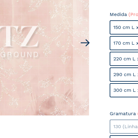
Medida
(Pr
150 cm L 
170 cm L 
220 cm L 
290 cm L 
300 cm L 
Gramatura
130 (Linh