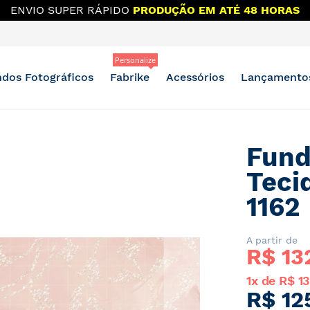
ENVIO SUPER RÁPIDO
PRODUÇÃO EM ATÉ 48 HORAS
Personalize
dos Fotográficos
Fabrike
Acessórios
Lançamento
Fund
Teci
1162
A partir de
R$ 
13
1x de R$ 1
R$ 12