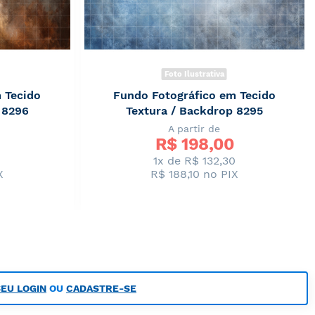
Foto Ilustrativa
 Tecido
Fundo Fotográfico em Tecido
 8296
Textura / Backdrop 8295
A partir de
R$ 
198,00
0
1x de R$ 132,30
X
R$ 188,10
no PIX
SEU LOGIN
OU
CADASTRE-SE