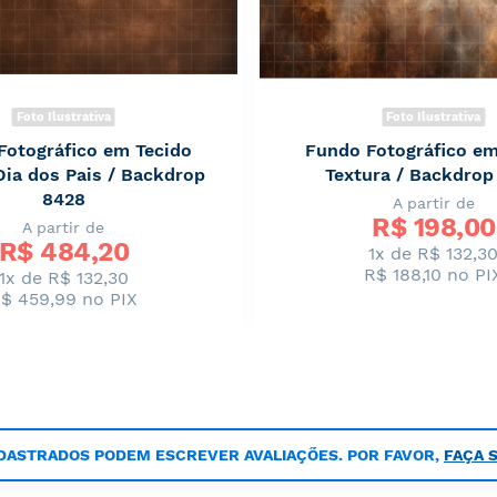
Foto Ilustrativa
Foto Ilustrativa
Fotográfico em Tecido
Fundo Fotográfico em
Dia dos Pais / Backdrop
Textura / Backdrop
8428
A partir de
R$ 
198,00
A partir de
R$ 
484,20
1x de R$ 132,3
R$ 188,10
no PI
1x de R$ 132,30
$ 459,99
no PIX
DASTRADOS PODEM ESCREVER AVALIAÇÕES. POR FAVOR,
FAÇA 