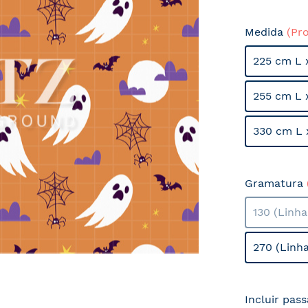
Medida
(Pr
225 cm L 
255 cm L 
330 cm L 
Gramatura
130 (Linh
270 (Linh
Incluir pas