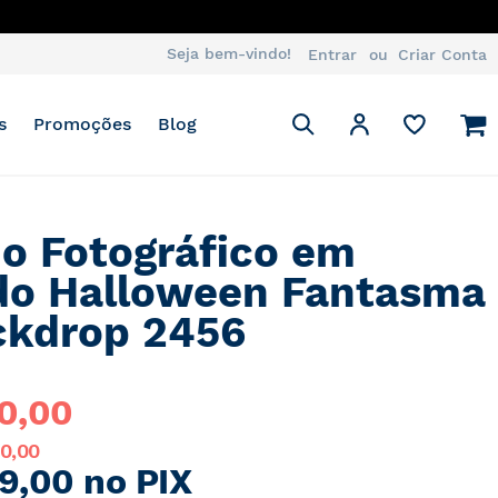
Seja bem-vindo!
Entrar
Criar Conta
Pesquisa
M
Minha Conta
s
Promoções
Blog
Pesquisa
o Fotográfico em
do Halloween Fantasma
ckdrop 2456
0,00
10,00
9,00 no PIX