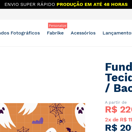
ENVIO SUPER RÁPIDO
PRODUÇÃO EM ATÉ 48 HORAS
Personalize
dos Fotográficos
Fabrike
Acessórios
Lançamento
Fund
Teci
/ Ba
A partir de
R$ 
22
2x de R$ 1
R$ 20