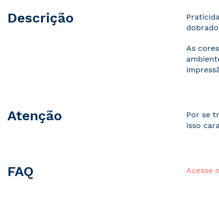
Descrição
Praticid
dobrados
As cores
ambiente
impressã
Atenção
Por se t
isso car
FAQ
Acesse 