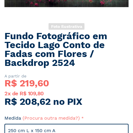
Foto Ilustrativa
Fundo Fotográfico em
Saltar
para
Tecido Lago Conto de
o
Fadas com Flores /
início
Backdrop 2524
da
Galeria
de
A partir de
imagens
R$ 
219,60
2x de R$ 109,80
R$ 208,62 no PIX
Medida
(Procura outra medida?)
250 cm L x 150 cm A