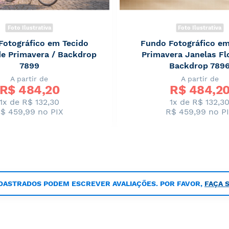
Foto Ilustrativa
Foto Ilustrativa
Fotográfico em Tecido
Fundo Fotográfico em
de Primavera / Backdrop
Primavera Janelas Flo
7899
Backdrop 789
A partir de
A partir de
R$ 
484,20
R$ 
484,2
1x de R$ 132,30
1x de R$ 132,3
$ 459,99
no PIX
R$ 459,99
no P
DASTRADOS PODEM ESCREVER AVALIAÇÕES. POR FAVOR,
FAÇA 