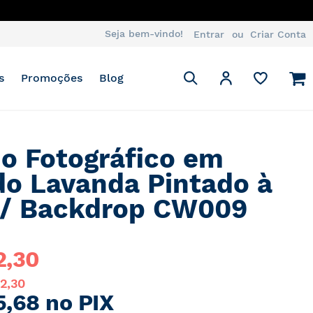
ATSAPP
Seja bem-vindo!
Entrar
Criar Conta
Pesquisa
M
Minha Conta
s
Promoções
Blog
Pesquisa
o Fotográfico em
do Lavanda Pintado à
/ Backdrop CW009
2,30
32,30
5,68 no PIX