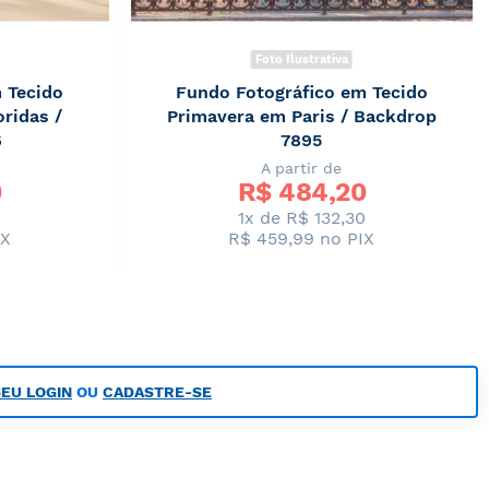
Foto Ilustrativa
 Tecido
Fundo Fotográfico em Tecido
ridas /
Primavera em Paris / Backdrop
6
7895
A partir de
0
R$ 
484,20
0
1x de R$ 132,30
IX
R$ 459,99
no PIX
SEU LOGIN
OU
CADASTRE-SE