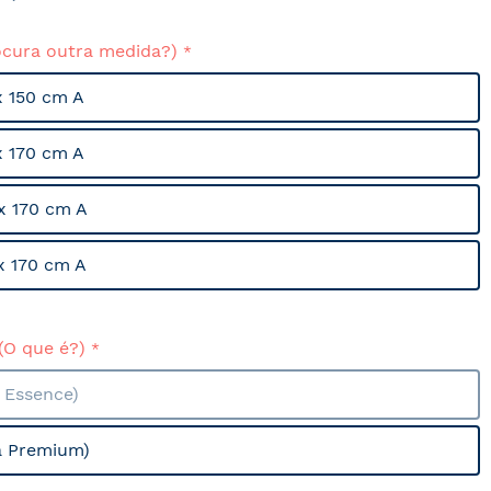
ocura outra medida?)
x 150 cm A
x 170 cm A
x 170 cm A
x 170 cm A
(O que é?)
a Essence)
a Premium)