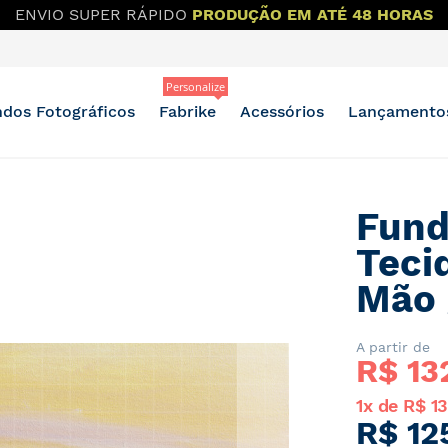
 MAIS DESCONTO?
OUTLET E BAZAR NO GRUPO DO WH
Personalize
dos Fotográficos
Fabrike
Acessórios
Lançamento
Fund
Teci
Mão 
A partir de
R$ 
13
1x de R$ 1
R$ 12