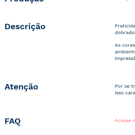
Descrição
Praticid
dobrados
As cores
ambiente
impressã
Atenção
Por se t
isso car
FAQ
Acesse 