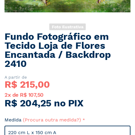
Foto Ilustrativa
Fundo Fotográfico em
Saltar
para
Tecido Loja de Flores
o
Encantada / Backdrop
início
2410
da
Galeria
de
A partir de
imagens
R$ 
215,00
2x de R$ 107,50
R$ 204,25 no PIX
Medida
(Procura outra medida?)
220 cm L x 150 cm A