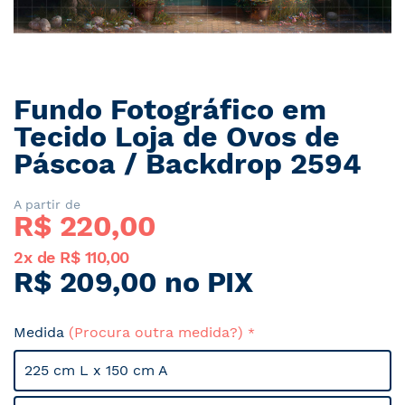
Fundo Fotográfico em
Saltar
para
Tecido Loja de Ovos de
o
Páscoa / Backdrop 2594
início
da
Galeria
A partir de
R$ 
220,00
de
imagens
2x de R$ 110,00
R$ 209,00 no PIX
Medida
(Procura outra medida?)
225 cm L x 150 cm A