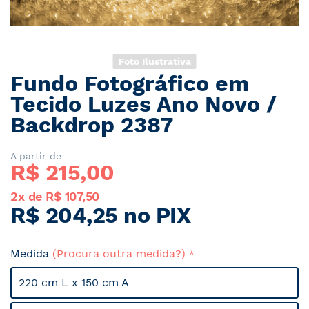
Foto Ilustrativa
Fundo Fotográfico em
Saltar
para
Tecido Luzes Ano Novo /
o
Backdrop 2387
início
da
Galeria
A partir de
R$ 
215,00
de
imagens
2x de R$ 107,50
R$ 204,25 no PIX
Medida
(Procura outra medida?)
220 cm L x 150 cm A