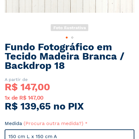
Foto Ilustrativa
Fundo Fotográfico em
Saltar
para
Tecido Madeira Branca /
o
Backdrop 18
início
da
Galeria
A partir de
R$ 
147,00
de
imagens
1x de R$ 147,00
R$ 139,65 no PIX
Medida
(Procura outra medida?)
150 cm L x 150 cm A