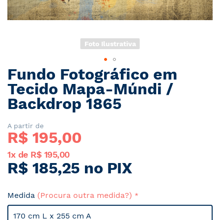
Foto Ilustrativa
Fundo Fotográfico em
Saltar
para
Tecido Mapa-Múndi /
o
Backdrop 1865
início
da
Galeria
A partir de
R$ 
195,00
de
imagens
1x de R$ 195,00
R$ 185,25 no PIX
Medida
(Procura outra medida?)
170 cm L x 255 cm A