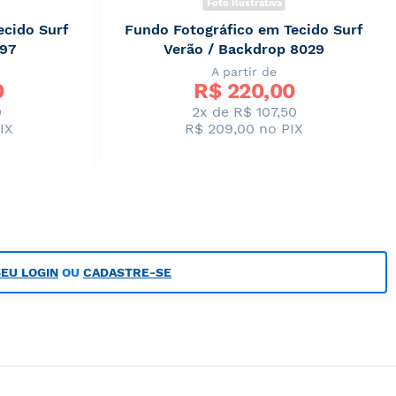
Foto Ilustrativa
ecido Surf
Fundo Fotográfico em Tecido Surf
197
Verão / Backdrop 8029
A partir de
0
R$ 
220,00
0
2x de R$ 107,50
IX
R$ 209,00
no PIX
SEU LOGIN
OU
CADASTRE-SE