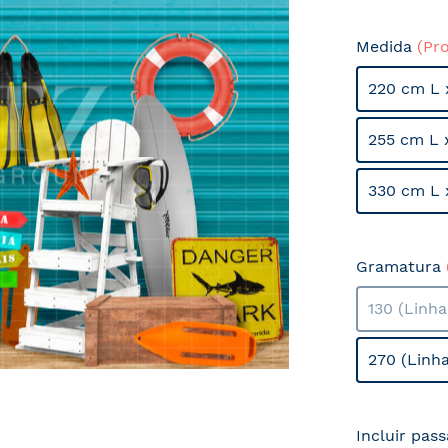
Medida
(Pr
220 cm L 
255 cm L 
330 cm L 
Gramatura
130 (Linh
270 (Linh
Incluir pas