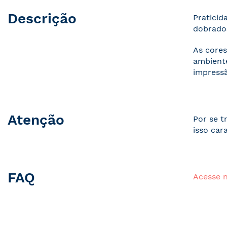
Descrição
Praticid
dobrados
As cores
ambiente
impressã
Atenção
Por se t
isso car
FAQ
Acesse 