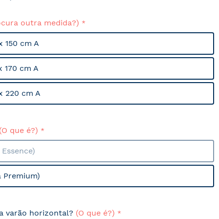
ocura outra medida?)
x 150 cm A
x 170 cm A
x 220 cm A
(O que é?)
a Essence)
a Premium)
sa varão horizontal?
(O que é?)