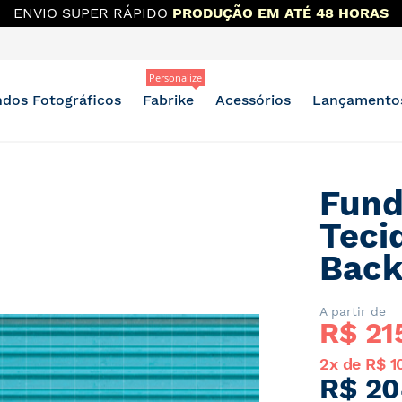
 MAIS DESCONTO?
OUTLET E BAZAR NO GRUPO DO WH
Personalize
dos Fotográficos
Fabrike
Acessórios
Lançamento
Fund
Teci
Back
A partir de
R$ 
21
2x de R$ 1
R$ 20