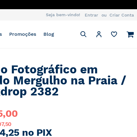
ATSAPP
Seja bem-vindo!
Entrar
Criar Conta
Pesquisa
M
Minha Conta
s
Promoções
Blog
Pesquisa
o Fotográfico em
do Mergulho na Praia /
drop 2382
5,00
07,50
4,25 no PIX