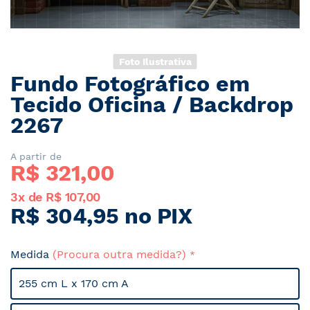
Foto Ilustrativa
Fundo Fotográfico em
Saltar
para
Tecido Oficina / Backdrop
o
2267
início
da
Galeria
A partir de
R$ 
321,00
de
imagens
3x de R$ 107,00
R$ 304,95 no PIX
Medida
(Procura outra medida?)
255 cm L x 170 cm A