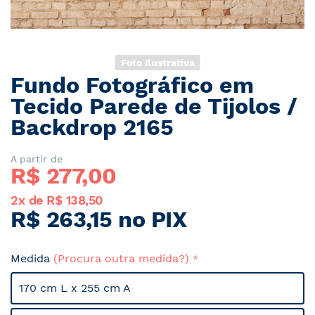
Foto Ilustrativa
Fundo Fotográfico em
Saltar
para
Tecido Parede de Tijolos /
o
Backdrop 2165
início
da
Galeria
A partir de
R$ 
277,00
de
imagens
2x de R$ 138,50
R$ 263,15 no PIX
Medida
(Procura outra medida?)
170 cm L x 255 cm A